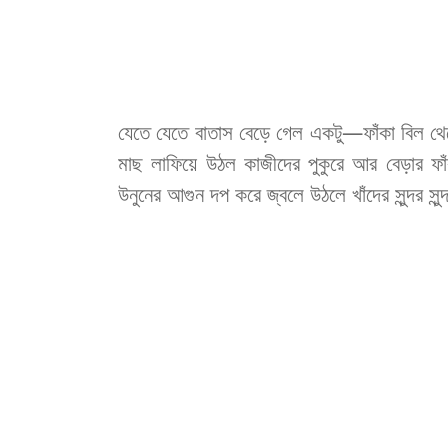
যেতে
যেতে
বাতাস
বেড়ে
গেল
একটু
—
ফাঁকা
বিল
থ
মাছ
লাফিয়ে
উঠল
কাজীদের
পুকুরে
আর
বেড়ার
ফা
উনুনের
আগুন
দপ
করে
জ্বলে
উঠলে
খাঁদের
সুন্দর
সুন্