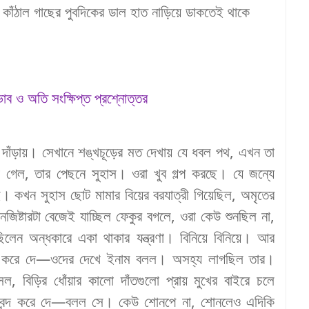
,
কাঁঠাল
গাছের
পুবদিকের
ডাল
হাত
নাড়িয়ে
ডাকতেই
থাকে
াব ও অতি সংক্ষিপ্ত প্রশ্নোত্তর
দাঁড়ায়
।
সেখানে
শঙ্খচূড়ের
মত
দেখায়
যে
ধবল
পথ
,
এখন
তা
া
গেল
,
তার
পেছনে
সুহাস
।
ওরা
খুব
গল্প
করছে
।
যে
জন্যে
ই
।
কখন
সুহাস
ছোট
মামার
বিয়ের
বরযাত্রী
গিয়েছিল
,
অমৃতের
ানজিষ্টারটা
বেজেই
যাচ্ছিল
ফেকুর
বগলে
,
ওরা
কেউ
শুনছিল
না
,
িলেন
অন্ধকারে
একা
থাকার
যন্ত্রণা
।
বিনিয়ে
বিনিয়ে
।
আর
করে
দে
—
ওদের
দেখে
ইনাম
বলল
।
অসহ্য
লাগছিল
তার
।
সল
,
বিড়ির
ধোঁয়ার
কালো
দাঁতগুলো
প্রায়
মুখের
বাইরে
চলে
বন্দ
করে
দে
—
বলল
সে
।
কেউ
শোনপে
না
,
শোনলেও
এদিকি