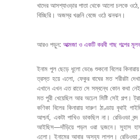
খাদের
আসশ্যাওড়ার
পাতা
থেকে
আলো
চলকে
ওঠে
বিচ্ছিরি
।
অজস্র
খঞ্জনি
বেজে
ওঠে
ঝনঝন
।
আরও পড়ুন:
আত্মজা ও একটি করবী গাছ গল্পের মূলভ
ইনাম
পুল
ছেড়ে
ধুলো
ভেঙে
শুকনো
বিলের
কিনারায়
ত্রস্ত
হয়ে
এলো
,
ফেকুর
বাঘের
মত
শরীরটা
দেখ
এখানে
এখন
এত
রাতে
সে
সম্বন্ধে
কোন
কথা
নে
মত
পুরী
খেয়েছিল
আর
অঢেল
মিষ্টি
সেই
গল্প
।
ট্র
কণিকা
বিলের
কিনারায়
দারুণ
ঠাণ্ডায়
বৃথাই
গাইছ
আশ্চর্য
,
একটা
পাখিও
ডাকছিল
না
।
রেডিওডা
বন্দ
আইছিস
—
দাঁড়িয়ে
পড়ল
ওরা
দুজনে
।
সুহাস
হা
এলো
।
ইনামের
আবার
অসহ্য
লাগল
।
রেডিওডা