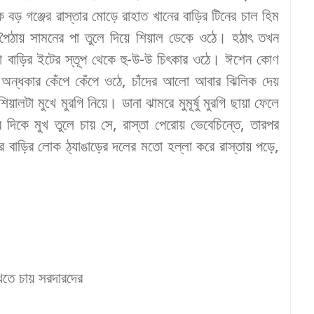
ে
বড়
গঞ্জের
রাস্তার
মোড়ে
রাহাত
খানের
বাড়ির
টিনের
চাল
হিম
পৈঠায়
সামনের
পা
তুলে
দিয়ে
শিয়াল
ডেকে
ওঠে
।
হঠাৎ
তখন
া
বাড়ির
ইটের
স্তূপ
থেকে
হু
-
উ
-
উ
চিৎকার
ওঠে
।
ঈশেন
কোণ
অন্ধকার
কেঁপে
কেঁপে
ওঠে
,
চাঁদের
আলো
আবার
ঝিলিক
দেয়
শিয়ালটা
মুখে
মুরগি
নিয়ে
।
ডানা
ঝামরে
মুমূর্ষু
মুরগি
ছায়া
ফেলে
র
দিকে
মুখ
তুলে
চায়
সে
,
রাস্তা
পেরোয়
ভেবেচিন্তে
,
তারপর
র
বাড়ির
লোক
ঠ্যাঙাড়ের
দলের
মতো
হল্লা
করে
রাস্তায়
পড়ে
,
খতে
চায়
সরদারদের