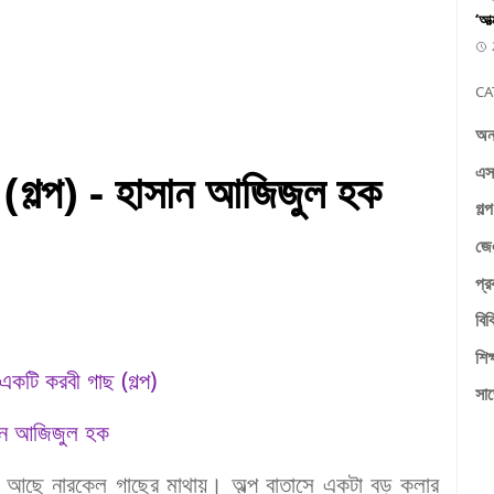
‘আত
CA
অনা
এস
 (গল্প) - হাসান আজিজুল হক
গল্
জে
প্র
বিব
শি
একটি করবী গাছ (গল্প)
সা
ান আজিজুল হক
আছে
নারকেল
গাছের
মাথায়
।
অল্প
বাতাসে
একটা
বড়
কলার