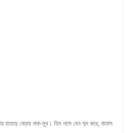
েয়
হাতড়ে
বেড়ায়
নাক
-
মুখ
।
হিম
নামে
যেন
শব্দ
করে
,
বাতাস