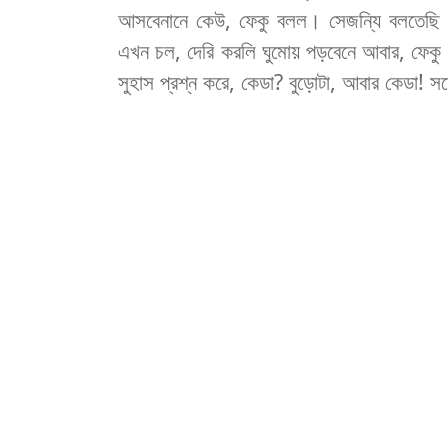
আসবেনানে
কেউ
,
ফেকু
বলল
।
সেজন্যি
বলতেছি
এখন
চল
,
দেরি
করলি
ঘুমোয়
পড়বেনে
আবার
,
ফেকু
সুহাস
প্রশ্ন
করে
,
কেডা
?
বুড়োটা
,
আবার
কেডা
!
সন