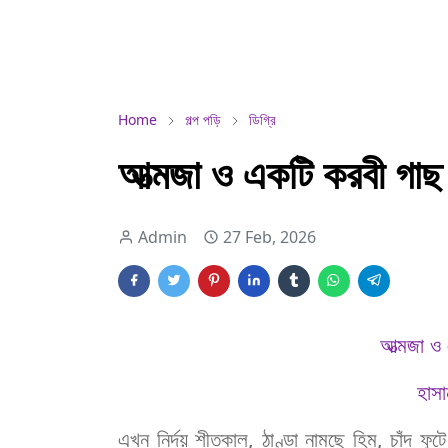
Home
গল্প পড়ি
ডিগ্রি
আত্মজা ও একটি করবী গাছ
Admin
27 Feb, 2026
আত্মজা ও 
হাস
এখন
নির্দয়
শীতকাল
,
ঠাণ্ডা
নামছে
হিম
,
চাঁদ
ফুটে