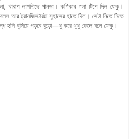
না
,
খারাপ
লাগতিছে
গানডা
।
কণিকার
গলা
টিপে
দিল
ফেকু
।
বলল
আর
ট্রানজিস্টারটা
সুহাসের
হাতে
দিল
।
সেটা
নিতে
নিতে
্ধে
হলি
ঘুমিয়ে
পড়বে
বুড়ো
—
থু
করে
থুথু
ফেলে
বলে
ফেকু
।