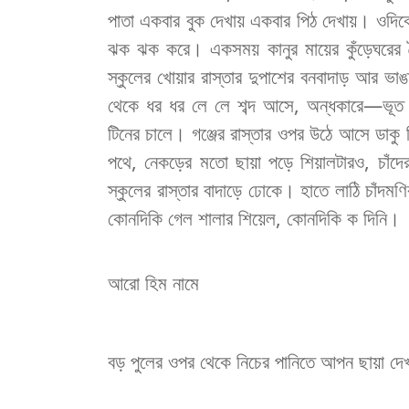
পাতা
একবার
বুক
দেখায়
একবার
পিঠ
দেখায়
।
ওদিক
ঝক
ঝক
করে
।
একসময়
কানুর
মায়ের
কুঁড়েঘরের
স্কুলের
খোয়ার
রাস্তার
দুপাশের
বনবাদাড়
আর
ভাঙ
থেকে
ধর
ধর
লে
লে
শব্দ
আসে
,
অন্ধকারে
—
ভূত
টিনের
চালে
।
গঞ্জের
রাস্তার
ওপর
উঠে
আসে
ডাকু
পথে
,
নেকড়ের
মতো
ছায়া
পড়ে
শিয়ালটারও
,
চাঁদে
স্কুলের
রাস্তার
বাদাড়ে
ঢোকে
।
হাতে
লাঠি
চাঁদমণি
কোনদিকি
গেল
শালার
শিয়েল
,
কোনদিকি
ক
দিনি
।
আরো
হিম
নামে
বড়
পুলের
ওপর
থেকে
নিচের
পানিতে
আপন
ছায়া
দে