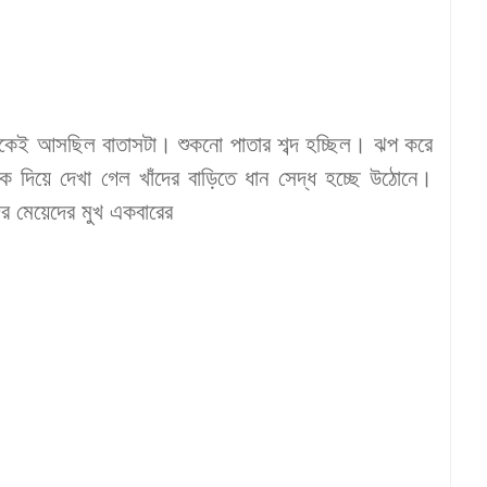
েকেই
আসছিল
বাতাসটা
।
শুকনো
পাতার
শব্দ
হচ্ছিল
।
ঝপ
করে
ঁক
দিয়ে
দেখা
গেল
খাঁদের
বাড়িতে
ধান
সেদ্ধ
হচ্ছে
উঠোনে
।
দর
মেয়েদের
মুখ
একবারের