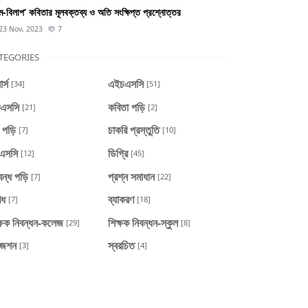
্ম-বিলাপ’ কবিতার মূলবক্তব্য ও অতি সংক্ষিপ্ত প্রশ্নোত্তর
23 Nov, 2023
7
TEGORIES
র্স
এইচএসসি
[34]
[51]
এসসি
কবিতা পড়ি
[21]
[2]
প পড়ি
চাকরি প্রস্তুতি
[7]
[10]
এসসি
ডিগ্রি
[12]
[45]
বন্ধ পড়ি
প্রশ্ন সমাধান
[7]
[22]
িধ
ব্যাকরণ
[7]
[18]
ক্ষক নিবন্ধন-কলেজ
শিক্ষক নিবন্ধন-স্কুল
[29]
[8]
জেশন
স্বরচিত
[3]
[4]