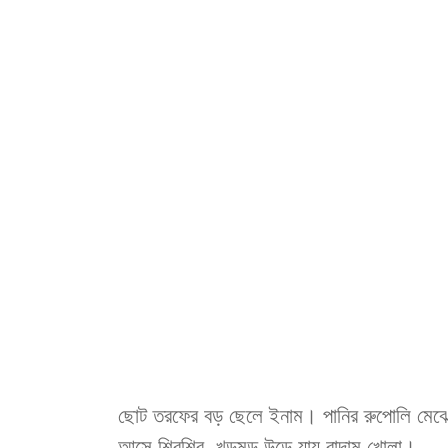
ছোট
তরফের
বড়
ছেলে
ইনাম
।
পানির
রুপোলি
মেঝ
আসে
শিরশির
,
খড়মড়
উড়ে
যায়
বাদাম
খোলা
।