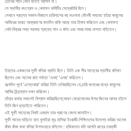
চোখের পানি কোন মতেই আসিল না।
সে স্থানীয় কংগ্রেস ও খেলাফৎ কমিটির সেক্রেটারি ছিল।
সেখানে প্রত্যহ সকাল-বিকালে চারিপাশের বহু মওলানা মৌলবী সমবেত হইয়া কাবুলের
আমিরের ভারত আক্রমণের কতদিন বাকি আছে তার হিসাব করিতেন এবং খেলাফত
নোট-বিক্রয় লব্ধ পয়সায় প্রত্যহ পান ও র্জদা এবং সময়-সময় নাশতা খাইতেন।
ইহাদের একজনের সুফী বলিয়া খ্যাতি ছিল। তিনি এক পীর সাহেবের স্থানীয় খলিফা
ছিলেন এবং অনেক রাত পর্যন্ত ‘এলহু’ ‘এলহু’ করিতেন।
অল্পদিন পূর্বে ‘এস্তেখারা’ করিয়া তিনি দেখিয়াছিলেন যে,চারি বৎসরের মধ্যে কাবুলের
আমির হিন্দুস্থান দখল করিবেন।
তাঁহার কথায় সকলেই বিশ্বাস করিয়াছিলো;কারণ মেয়েলোকের উপর জিনের আসর হইলে
তিনি জিন ছাড়াইতে পারিতেন।
এই সুফী সাহেবের নিকট এমদাদ তার প্রাণের বেদনা জানাইল।
সুফী সাহেব দাড়িতে হাত বুলাইয়া মৃদু হাসিয়া ইংরাজী-শিক্ষিতদের উদ্দেশ্য করিয়া অনেক
বাঁকা বাঁকা কথা বলিয়া উপসংহারে বলিলেন : হকিকতান যদি আপনি রুহের তরক্কী