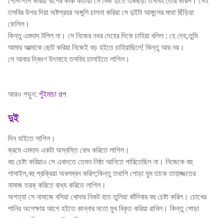
গোল-গাল করিয়া বাঁশের কঞ্চি কাটিয়া সে নিজ হাতে একছড়া তসবিহ তৈরি করিল। সেই
তসবির উপর দিয়া অষ্টপ্রহর অঙ্গুলি চালনা করিয়া সে দুইটা আঙ্গুলের মাথা ছিঁড়িয়া
ফেলিল।
কিন্তু এমদাদ টলিল না। সে নিজের নধর দেহের দিকে চাহিয়া বলিল : হে দেহ,তুমি
আমার আত্মাকে ছোট করিয়া নিজেই বড় হইতে চাহিয়াছিলে! কিন্তু আর নয়।
সে আবার দ্বিগুণ উৎসাহে তসবিহ চালাইতে লাগিল।
আরও পড়ুন:
পুঁইমাচা গল্প
দুই
দিন যাইতে লাগিল।
ক্রমে এমদাদ একটা অস্বস্তি বোধ করিতে লাগিল।
বহু চেষ্টা করিয়াও সে এবাদতে তেমন নিষ্ঠা আনিতে পারিতেছিল না। নিজেকে বহু
শাসাইল,বহু প্রক্রিয়া অবলম্বন করিল;কিন্তু তথাপি পোড়া ঘুম তাকে তাহাজ্জতের
নামাজ তরক্ করিতে বাধ্য করিতে লাগিল।
অগত্যা সে নামাজে বসিয়া খোদার নিকট হাত তুলিয়া কাঁদিবার বহু চেষ্টা করিল। চোখের
পানির অপেক্ষায় আগে হইতে কান্নার মতো মুখ বিকৃত করিয়া রাখিল। কিন্তু পোড়া