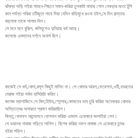
ঝাঁকড়া দাড়ি লইয়া সামনে-পিছনে সমান-করিয়া চুলকাটা মাথায় গোল নেকড়ার মতো টুপি
কান পর্যন্ত পরিয়া চটিজুতা পায়ে দিয়া যেদিন বাড়িমুখে রওনা হইল,সে দিন রাস্তার
বহুলোক তাকে সালাম দিল।
সে মনে মনে বুঝিল, কলিযুগেও দুনিয়ায় ধর্ম আছে।
কলেজে এমদাদের দর্শনে অনার্স ছিল।
কাজেই সে ধর্ম,খোদা,রসূল কিছুই মানিত না। সে খোদার আরশ,ফেরেশতা,ওহী,হযরতের
মেরাজ লইয়া সর্বদা হাসিঠাট্টা করিত।
কলেজ ম্যাগাজিনে সে মিল,হিউম,স্পেন্সার,কোমতের ভাব চুরি করিয়া অনেকবার খোদার
অস্তিত্বের অসারতা প্রমাণ করিয়াছিল।
কিন্তু খেলাফৎ আন্দোলনে যোগদান করিয়া এমদাদ একেবারে বদলাইয়া গেল।
সে ভয়ানক নামাজ পড়িতে লাগিল। বিশেষ করিয়া নফল নামাজ সে একেবারে তন্ময়
হইয়া পড়িল।