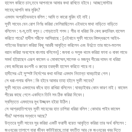
হাসেল করিতে চান,তবে আপনাকে আমার কথা রাখিতে হইবে। আচ্ছা;মাস্টার
সাহেব,আপনি কার মুরিদ?
এমদাদ অপ্রতিভভাবে বলিল : আমি ত কারো মুরিদ হই নাই।
সুফী সাহেব যেন রোগ নির্ণয় করিয়া ফেলিয়াছিলেন এইভাবে মাথা নাড়িতে নাড়িতে
বলিলেন : হ-ম্,তাই বলুন। গোড়াতেই গলদ। পীর না ধরিয়া কি কেহ রুহানিয়ৎ হাসেল
করিতে পারে? হাদীস শরীফে আসিয়াছে : [এইখানে সুফী সাহেব বিশুদ্ধরূপে আইন-
গাইনের উচ্চারণ করিয়া কিছু আরবী আবৃত্তি করিলেন এবং উর্দুতে তার মানে-মতলব
বয়ান করিয়া অবশেষে বাংলায় বলিলেন] : জযবা ও সলুক খতম করিয়া ফানা ও বাকা লাভে
সমর্থ হইয়াছেন এরূপ কামেল ও মোকাম্মেল,সালেক ও মজযুব পীরের দামন না ধরিয়া
কেহ জমিরের রওশনী ও রুহের তরক্কী হাসেল করিতে পারে না।
হাদীসের এই সুস্পষ্ট নির্দেশের কথা শুনিয়া এমদাদ নিতান্ত ঘাবড়াইয়া গেল।
সে ধরা-গলায় বলিল : কি হইবে আমার তাহা হইলে সুফী সাহেব?
সুফী সাহেব এমদাদের কাঁধে হাত রাখিয়া বলিলেন : ঘাবড়াইবার কোন কারণ নাই। কামেল
পীরের কাছে গেলে একদিনে তিনি সব ঠিক করিয়া দিবেন।
স্বস্তিতে এমদাদের মুখ উজ্জ্বল হইয়া উঠিল।
সে আগ্রহাতিশয্যে সুফী সাহেবের হাত চাপিয়া ধরিয়া বলিল : কোথায় পাইব কামেল
পীর? আপনার সন্ধানে আছে?
উত্তরে সুফী সাহেব সুর করিয়া একটি ফরাসী বয়েত আবৃত্তি করিয়া তার অর্থ বলিলেন :
জওহরের তালাশে যারা জীবন কাটাইয়াছে,তারা ব্যতীত আর কে জওহরের খবর দিতে