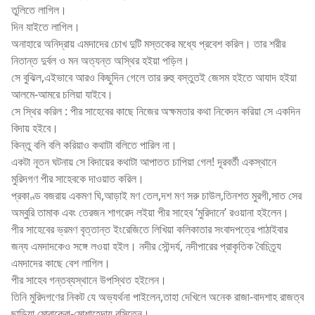
তুলিতে লাগিল।
দিন যাইতে লাগিল।
অনাহারে অনিদ্রায় এমদাদের চোখ দুটি মস্তকের মধ্যে প্রবেশ করিল। তার শরীর
নিতান্ত দুর্বল ও মন অত্যন্ত অস্থির হইয়া পড়িল।
সে বুঝিল,এইভাবে আরও কিছুদিন গেলে তার রুহু বস্তুতই জেসম হইতে আযাদ হইয়া
আলমে-আমরে চলিয়া যাইবে।
সে স্থির করিল : পীর সাহেবের কাছে নিজের অক্ষমতার কথা নিবেদন করিয়া সে একদিন
বিদায় হইবে।
কিন্তু বলি বলি করিয়াও কথাটা বলিতে পারিল না।
একটা নূতন ঘটনায় সে বিদায়ের কথাটা আপাতত চাপিয়া গেল! দূরবর্তী একস্থানে
মুরিদগণ পীর সাহেবকে দাওয়াত করিল।
প্রকাণ্ড বজরায় একমণ ঘি,আড়াই মণ তেল,দশ মণ সরু চাউল,তিনশত মুরগী,সাত সের
অম্বুরি তামাক এবং তেরজন শাগরেদ লইয়া পীর সাহেব ‘মুরিদানে’ রওয়ানা হইলেন।
পীর সাহেবের ভ্রমণ বৃত্তান্ত ইংরেজিতে লিখিয়া কলিকাতার সংবাদপত্রে পাঠাইবার
জন্য এমদাদকেও সঙ্গে লওয়া হইল। নদীর সৌন্দর্য, নদীপারের প্রাকৃতিক বৈচিত্র্য
এমদাদের কাছে বেশ লাগিল।
পীর সাহেব গন্তব্যস্থানে উপস্থিত হইলেন।
তিনি মুরিদগণের নিকট যে অভ্যর্থনা পাইলেন,তাহা দেখিলে অনেক রাজা-বাদশাহ রাজত্ব
ছাড়িয়া মোরাকেবা-মোশাহেদায় বসিতেন।