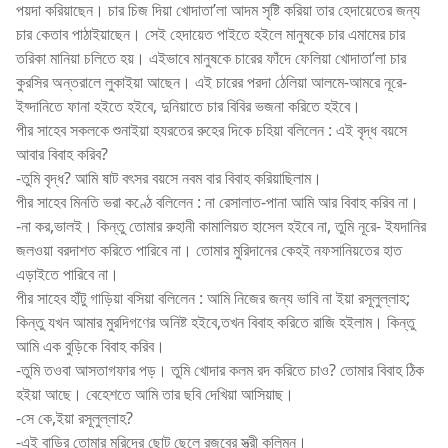
পয়দা করিয়াছেন। চার চিজ দিয়া খোদাতা’লা আদম সৃষ্টি করিয়া তার হেদায়েতের জন্য
চার কেতাব পাঠাইয়াছেন। সেই হেদায়েত পাইতে হইলে মানুষকে চার এমামের চার
তরিকা মানিয়া চলিতে হয়। এইভাবে মানুষকে চারের ফাঁদে ফেলিয়া খোদাতা’লা চার
কুরসির অন্তরালে লুকাইয়া আছেন। এই চারের পরদা ঠেলিয়া আলমে-আমরে নূরে-
ইয্দানিতে ফানা হইতে হইবে, দুনিয়াতে চার বিবির ভজনা করিতে হইবে।
পীর সাহেব সকলকে শুনাইয়া হযরতের রুহের দিকে চহিয়া বলিলেন : এই বৃদ্ধ বয়সে
আবার বিবাহ করিব?
-তুমি বৃদ্ধ? আমি ষাট বৎসর বয়সে নবম বার বিবাহ করিয়াছিলাম।
পীর সাহেব মিনতি ভরা কণ্ঠে বলিলেন : না রেসালাত-পানা আমি আর বিবাহ করিব না।
-না কর,ভালই। কিন্তু তোমার রুহানী কামালিয়ত হাসেল হইবে না, তুমি নূরে- ইযদানির
জলওয়া বরদাশত করিতে পারিবে না। তোমার মুরিদানের কেহই নফসানিয়তের হাত
এড়াইতে পারিবে না।
পীর সাহেব হাঁটু গাড়িয়া বসিয়া বলিলেন : আমি নিজের জন্য ভাবি না ইয়া রসূলুল্লাহ;
কিন্তু যখন আমার মুরদিগণের অনিষ্ট হইবে,তখন বিবাহ করিতে রাজি হইলাম। কিন্তু
আমি এক বুড়িকে বিবাহ করিব।
-তুমি তওবা আসতাগফার পড়। তুমি খোদার কলম রদ করিতে চাও? তোমার বিবাহ ঠিক
হইয়া আছে। বেহেশতে আমি তার ছবি দেখিয়া আসিয়াছ।
-সে কে,ইয়া রসূলুল্লাহ?
-এই বাড়ির তোমার মুরিদের ছোট ছেলে রজবের স্ত্রী কলিমন।