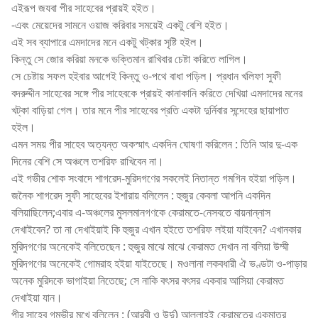
এইরূপ জযবা পীর সাহেবের প্রায়ই হইত।
-এবং মেয়েদের সামনে ওয়াজ করিবার সময়েই একটু বেশি হইত।
এই সব ব্যাপারে এমদাদের মনে একটু খট্কার সৃষ্টি হইল।
কিন্তু সে জোর করিয়া মনকে ভক্তিমান রাখিবার চেষ্টা করিতে লাগিল।
সে চেষ্টায় সফল হইবার আগেই কিন্তু ও-পথে বাধা পড়িল। প্রধান খলিফা সুফী
বদরুদ্দীন সাহেবের সঙ্গে পীর সাহেবকে প্রায়ই কানাকানি করিতে দেখিয়া এমদাদের মনের
খট্কা বাড়িয়া গেল। তার মনে পীর সাহেবের প্রতি একটা দুর্নিবার সন্দেহের ছায়াপাত
হইল।
এমন সময় পীর সাহেব অত্যন্ত অকস্মাৎ একদিন ঘোষণা করিলেন : তিনি আর দু-এক
দিনের বেশি সে অঞ্চলে তশরিফ রাখিবেন না।
এই গভীর শোক সংবাদে শাগরেদ-মুরিদগণের সকলেই নিতান্ত গমগিন হইয়া পড়িল।
জনৈক শাগরেদ সুফী সাহেবের ইশারায় বলিলেন : হুজুর কেবলা আপনি একদিন
বলিয়াছিলেন;এবার এ-অঞ্চলের মুসলমানগণকে কেরামতে-নেসবতে বায়নান্নাস
দেখাইবেন? তা না দেখাইয়াই কি হুজুর এখান হইতে তশরিফ লইয়া যাইবেন? এখানকার
মুরিদগণের অনেকেই বলিতেছেন : হুজুর মাঝে মাঝে কেরামত দেখান না বলিয়া উম্মী
মুরিদগণের অনেকেই গোমরাহ হইয়া যাইতেছে। মওলানা লকবধারী ঐ ভণ্ডটা ও-পাড়ার
অনেক মুরিদকে ভাগাইয়া নিতেছে; সে নাকি বৎসর বৎসর একবার আসিয়া কেরামত
দেখাইয়া যান।
পীর সাহেব গম্ভীর মুখে বলিলেন : (আরবী ও উর্দু) আল্লাহ্ই কেরামতের একমাত্র