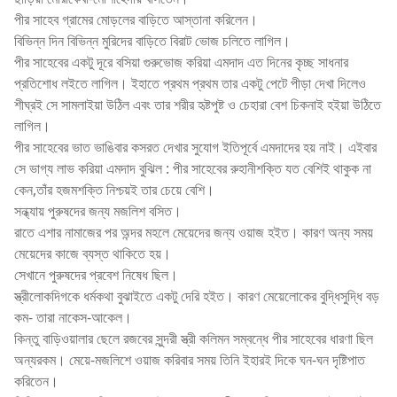
পীর সাহেব গ্রামের মোড়লের বাড়িতে আস্তানা করিলেন।
বিভিন্ন দিন বিভিন্ন মুরিদের বাড়িতে বিরাট ভোজ চলিতে লাগিল।
পীর সাহেবের একটু দূরে বসিয়া গুরুভোজ করিয়া এমদাদ এত দিনের কৃচ্ছ সাধনার
প্রতিশোধ লইতে লাগিল। ইহাতে প্রথম প্রথম তার একটু পেটে পীড়া দেখা দিলেও
শীঘ্রই সে সামলাইয়া উঠিল এবং তার শরীর হৃষ্টপুষ্ট ও চেহারা বেশ চিকনাই হইয়া উঠিতে
লাগিল।
পীর সাহেবের ভাত ভাঙিবার কসরত দেখার সুযোগ ইতিপূর্বে এমদাদের হয় নাই। এইবার
সে ভাগ্য লাভ করিয়া এমদাদ বুঝিল : পীর সাহেবের রুহানীশক্তি যত বেশিই থাকুক না
কেন,তাঁর হজমশক্তি নিশ্চয়ই তার চেয়ে বেশি।
সন্ধ্যায় পুরুষদের জন্য মজলিশ বসিত।
রাতে এশার নামাজের পর অন্দর মহলে মেয়েদের জন্য ওয়াজ হইত। কারণ অন্য সময়
মেয়েদের কাজে ব্যস্ত থাকিতে হয়।
সেখানে পুরুষদের প্রবেশ নিষেধ ছিল।
স্ত্রীলোকদিগকে ধর্মকথা বুঝাইতে একটু দেরি হইত। কারণ মেয়েলোকের বুদ্ধিসুদ্ধি বড়
কম- তারা নাকেস-আকেল।
কিন্তু বাড়িওয়ালার ছেলে রজবের সুন্দরী স্ত্রী কলিমন সম্বন্ধে পীর সাহেবের ধারণা ছিল
অন্যরকম। মেয়ে-মজলিশে ওয়াজ করিবার সময় তিনি ইহারই দিকে ঘন-ঘন দৃষ্টিপাত
করিতেন।