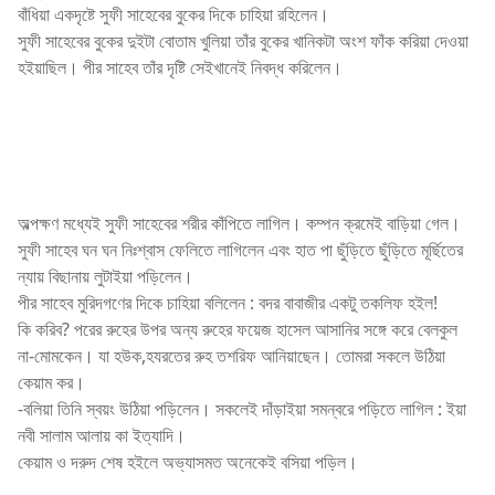
বাঁধিয়া একদৃষ্টে সুফী সাহেবের বুকের দিকে চাহিয়া রহিলেন।
সুফী সাহেবের বুকের দুইটা বোতাম খুলিয়া তাঁর বুকের খানিকটা অংশ ফাঁক করিয়া দেওয়া
হইয়াছিল। পীর সাহেব তাঁর দৃষ্টি সেইখানেই নিবদ্ধ করিলেন।
অল্পক্ষণ মধ্যেই সুফী সাহেবের শরীর কাঁপিতে লাগিল। কম্পন ক্রমেই বাড়িয়া গেল।
সুফী সাহেব ঘন ঘন নিঃশ্বাস ফেলিতে লাগিলেন এবং হাত পা ছুঁড়িতে ছুঁড়িতে মূর্ছিতের
ন্যায় বিছানায় লুটাইয়া পড়িলেন।
পীর সাহেব মুরিদগণের দিকে চাহিয়া বলিলেন : বদর বাবাজীর একটু তকলিফ হইল!
কি করিব? পরের রুহের উপর অন্য রুহের ফয়েজ হাসেল আসানির সঙ্গে করে বেলকুল
না-মোমকেন। যা হউক,হযরতের রুহ তশরিফ আনিয়াছেন। তোমরা সকলে উঠিয়া
কেয়াম কর।
-বলিয়া তিনি স্বয়ং উঠিয়া পড়িলেন। সকলেই দাঁড়াইয়া সমন্বরে পড়িতে লাগিল : ইয়া
নবী সালাম আলায় কা ইত্যাদি।
কেয়াম ও দরুদ শেষ হইলে অভ্যাসমত অনেকেই বসিয়া পড়িল।