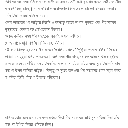
তিনি অনেক সময় বলিতেন : তাসাউওয়াফের বাতেনী কথা বুঝিবার ক্ষমতা এই মেয়েটার
মধ্যেই কিছু আছে। ভাল করিয়া তাওয়াজ্জোহ দিলে তাকে আবেদা রাবেয়ার দরজায়
পৌঁছাইয়া দেওয়া যাইতে পারে।
এশার নামাজের পর দাঁড়িয়ে চিরুনি ও কাপড়ে আতর লাগান সুন্নত এবং পীর সাহেব
সুন্নাতের একজন বড় মো’তেকাদ ছিলেন।
ওয়াজ করিবার সময় পীর সাহেবের প্রায়ই জযবা আসিত।
সে জযবাকে মুরিদগণ ‘ফানাফিল্লাহ’ বলিত।
এই ফানাফিল্লাহ্র সময় পীর সাহেব ‘জ্বলিয়া গেলাম’ ‘পুড়িয়া গেলাম’ বলিয়া চিৎকার
করিয়া চিৎ হইয়া শুইয়া পড়িতেন। এই সময় পীর সাহেবের রুহ আলমে-খালক হইতে
আলমে-আমরে পৌঁছিয়া রুহে ইযদানির সঙ্গে ফানা হইয়া যাইত এবং নূরে ইয়াদানি তাঁর
চোখের উপর আসিয়া পড়িত। কিন্তু সে নূরের জলওয়া পীর সাহেবের চক্ষে সহ্য হইত
না বলিয়া তিনি এইরূপ চিৎকার করিতেন।
তাই জযবার সময় একখণ্ড কাল মখমল দিয়া পীর সাহেবের চোখ-মুখ ঢাকিয়া দিয়া তাঁর
হাত-পা টিপিয়া দিবার ওসিয়ত ছিল।