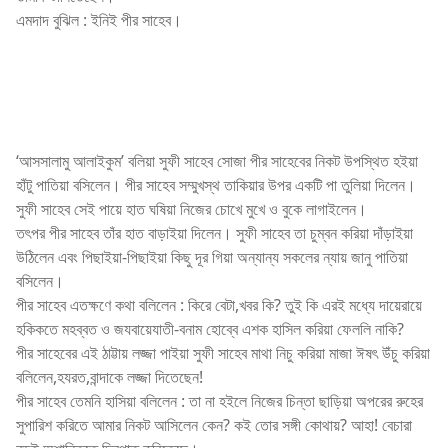
এমদাদ বুঝিল : ইনিই পীর সাহেব।
‘আসসালামু আলাইকুম’ বলিয়া সুফী সাহেব সোজা পীর সাহেবের নিকট উপস্থিত হইয়া
হাঁটু পাতিয়া বসিলেন। পীর সাহেব সম্মুখস্থ তাকিয়ার উপর একটি পা তুলিয়া দিলেন।
সুফী সাহেব সেই পায়ে হাত ঘষিয়া নিজের চোখে মুখে ও বুকে লাগাইলেন।
তৎপর পীর সাহেব তাঁর হাত বাড়াইয়া দিলেন। সুফী সাহেব তা চুম্বন করিয়া দাঁড়াইয়া
উঠিলেন এবং পিছাইয়া-পিছাইয়া কিছু দূর গিয়া অন্যান্য সকলের ন্যায় জানু পাতিয়া
বসিলেন।
পীর সাহেব এতক্ষণে কথা বলিলেন : কিরে বেটা,খবর কি? তুই কি এরই মধ্যে দায়েরায়ে
হকিকতে মহব্বত ও জযবায়েযাতী-বনাম হোব্বে এশক হাসিল করিয়া ফেললি নাকি?
পীর সাহেবের এই ঠাট্টায় লজ্জা পাইয়া সুফী সাহেব মাথা নিচু করিয়া মাজা ঈষৎ উঁচু করিয়া
বলিলেন,হযরত,বান্দাকে লজ্জা দিতেছেন!
পীর সাহেব তেমনি হাসিয়া বলিলেন : তা না হইলে নিজের চিন্তা ছাড়িয়া অপরের রুহের
সুপারিশ করিতে আমার নিকট আসিলেন কেন? কই তোর সঙ্গী কোথায়? আহা! বেচারা