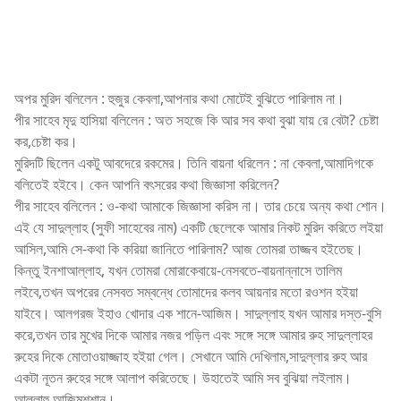
অপর মুরিদ বলিলেন : হুজুর কেবলা,আপনার কথা মোটেই বুঝিতে পারিলাম না।
পীর সাহেব মৃদু হাসিয়া বলিলেন : অত সহজে কি আর সব কথা বুঝা যায় রে বেটা? চেষ্টা
কর,চেষ্টা কর।
মুরিদটি ছিলেন একটু আবদেরে রকমের। তিনি বায়না ধরিলেন : না কেবলা,আমাদিগকে
বলিতেই হইবে। কেন আপনি বৎসরের কথা জিজ্ঞাসা করিলেন?
পীর সাহেব বলিলেন : ও-কথা আমাকে জিজ্ঞাসা করিস না। তার চেয়ে অন্য কথা শোন।
এই যে সাদুল্লাহ (সুফী সাহেবের নাম) একটি ছেলেকে আমার নিকট মুরিদ করিতে লইয়া
আসিল,আমি সে-কথা কি করিয়া জানিতে পারিলাম? আজ তোমরা তাজ্জব হইতেছ।
কিন্তু ইনশাআল্লাহ, যখন তোমরা মোরাকেবায়ে-নেসবতে-বায়নান্নাসে তালিম
লইবে,তখন অপরের নেসবত সম্বন্ধে তোমাদের কলব আয়নার মতো রওশন হইয়া
যাইবে। আলগরজ ইহাও খোদার এক শানে-আজিম। সাদুল্লাহ যখন আমার দস্ত-বুসি
করে,তখন তার মুখের দিকে আমার নজর পড়িল এবং সঙ্গে সঙ্গে আমার রুহ সাদুল্লাহর
রুহের দিকে মোতাওয়াজ্জাহ হইয়া গেল। সেখানে আমি দেখিলাম,সাদুল্লার রুহ আর
একটা নূতন রুহের সঙ্গে আলাপ করিতেছে। উহাতেই আমি সব বুঝিয়া লইলাম।
আল্লাহু আজিমুশশান।