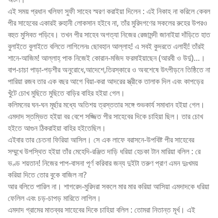
এই সময় প্রধান খলিফা সুফী সাহেব স্মরণ করাইয়া দিলেন : এই নিকাহ না করিলে কেবল
পীর সাহেবের একারই রুহানী লোকসান হইবে না, তাঁর মুরিদগণের সকলের রুহের উপরও
বহুত মুসিবত পড়িবে। তখন পীর সাহেব অগত্যা নিজের রেজামন্দী জানাইয়া দাঁড়িতে হাত
বুলাইতে বুলাইতে বলিতে লাগিলেনঃ ছোবহান আল্লাহ! এ সবই কুদরতে এলাহী! তাঁরই
শানে-আজিম! আল্লাহ্ পাক নিজেই কোরান-মজিদ ফরমাইয়াছেন (আরবী ও উর্দু)…।
বাপ-চাচা পাড়া-পড়শীর অনুরোধে,আদেশে,তিরস্কারে ও অবশেষে উৎপীড়নে তিষ্ঠিতে না
পারিয়া রজব তার এক বছর আগে বিয়া-করা আদরের স্ত্রীকে তালাক দিল এবং কাপড়ের
খুঁটে চোখ মুছিতে মুছিতে বাড়ির বাহির হইয়া গেল।
কলিমনের ঘন-ঘন মূর্ছার মধ্যে অতিশয় ত্রস্ততার সঙ্গে শুভকার্য সমাধান হইয়া গেল।
এমদাদ স্তম্ভিত হইয়া বর বেশে সজ্জিত পীর সাহেবের দিকে চাহিয়া ছিল। তার চোখ
হইতে আগুন ঠিকরাইয়া বাহির হইতেছিল।
এইবার তার চেতনা ফিরিয়া আসিল। সে এক লাফে বরাসনে-উপবিষ্ট পীর সাহেবের
সম্মুখে উপস্থিত হইয়া তাঁর মেহেদি-রঞ্জিত দাড়ি ধরিয়া হেচকা টান মারিয়া বলিল : রে
ভণ্ড শয়তান! নিজের পাপ-বাসনা পূর্ণ করিবার জন্য দুইটা তরুণ প্রাণ এমন দুঃখময়
করিয়া দিতে তোর বুকে বাজিল না?
আর বলিতে পারিল না। শাগরেদ-মুরিদরা সকলে মার মার করিয়া আসিয়া এমদাদকে ধরিয়া
ফেলিল এবং চড়-চাপড় মারিতে লাগিল।
এমদাদ গ্রামের মাতব্বর সাহেবের দিকে চাহিয়া বলিল : তোমরা নিতান্ত মূর্খ। এই