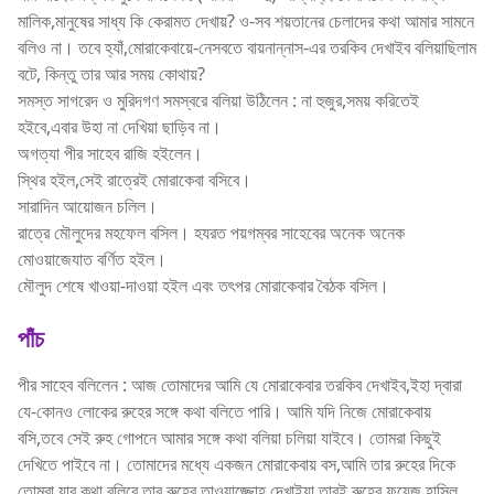
মালিক,মানুষের সাধ্য কি কেরামত দেখায়? ও-সব শয়তানের চেলাদের কথা আমার সামনে
বলিও না। তবে হ্যাঁ,মোরাকেবায়ে-নেসবতে বায়নান্নাস-এর তরকিব দেখাইব বলিয়াছিলাম
বটে, কিন্তু তার আর সময় কোথায়?
সমস্ত সাগরেদ ও মুরিদগণ সমস্বরে বলিয়া উঠিলেন : না হুজুর,সময় করিতেই
হইবে,এবার উহা না দেখিয়া ছাড়িব না।
অগত্যা পীর সাহেব রাজি হইলেন।
স্থির হইল,সেই রাত্রেই মোরাকেবা বসিবে।
সারাদিন আয়োজন চলিল।
রাত্রে মৌলুদের মহফেল বসিল। হযরত পয়গম্বর সাহেবের অনেক অনেক
মোওয়াজেযাত বর্ণিত হইল।
মৌলুদ শেষে খাওয়া-দাওয়া হইল এবং তৎপর মোরাকেবার বৈঠক বসিল।
পাঁচ
পীর সাহেব বলিলেন : আজ তোমাদের আমি যে মোরাকেবার তরকিব দেখাইব,ইহা দ্বারা
যে-কোনও লোকের রুহের সঙ্গে কথা বলিতে পারি। আমি যদি নিজে মোরাকেবায়
বসি,তবে সেই রুহ গোপনে আমার সঙ্গে কথা বলিয়া চলিয়া যাইবে। তোমরা কিছুই
দেখিতে পাইবে না। তোমাদের মধ্যে একজন মোরাকেবায় বস,আমি তার রুহের দিকে
তোমরা যার কথা বলিবে তার রুহের তাওয়াজ্জোহ দেখাইয়া তারই রুহের ফয়েজ হাসিল