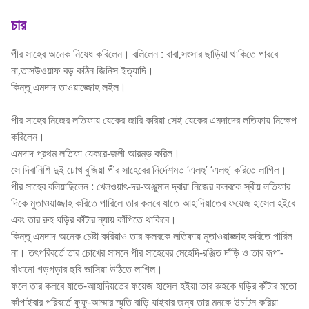
চার
পীর সাহেব অনেক নিষেধ করিলেন। বলিলেন : বাবা,সংসার ছাড়িয়া থাকিতে পারবে
না,তাসউওয়াফ বড় কঠিন জিনিস ইত্যাদি।
কিন্তু এমদাদ তাওয়াজ্জোহ লইল।
পীর সাহেব নিজের লতিফায় যেকের জারি করিয়া সেই যেকের এমদাদের লতিফায় নিক্ষেপ
করিলেন।
এমদাদ প্রথম লতিফা যেকরে-জলী আরম্ভ করিল।
সে দিবানিশি দুই চোখ বুজিয়া পীর সাহেবের নির্দেশমত ‘এলহু’ ‘এলহু’ করিতে লাগিল।
পীর সাহেব বলিয়াছিলেন : খেলওয়াৎ-দর-অঞ্জুমান দ্বারা নিজের কলবকে স্বীয় লতিফার
দিকে মুতাওয়াজ্জাহ করিতে পারিলে তার কলবে যাতে আহাদিয়াতের ফয়েজ হাসেল হইবে
এবং তার রুহ ঘড়ির কাঁটার ন্যায় কাঁপিতে থাকিবে।
কিন্তু এমদাদ অনেক চেষ্টা করিয়াও তার কলবকে লতিফায় মুতাওয়াজ্জাহ করিতে পারিল
না। তৎপরিবর্তে তার চোখের সামনে পীর সাহেবের মেহেদি-রঞ্জিত দাঁড়ি ও তার রূপা-
বাঁধানো গড়গড়ার ছবি ভাসিয়া উঠিতে লাগিল।
ফলে তার কলবে যাতে-আহাদিয়তের ফয়েজ হাসেল হইয়া তার রুহকে ঘড়ির কাঁটার মতো
কাঁপাইবার পরিবর্তে ফুফু-আম্মার স্মৃতি বাড়ি যাইবার জন্য তার মনকে উচাটন করিয়া