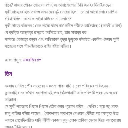
পারে? হাজার শোকর খোদার দরগায়,বহু তালাশের পর তিনি জওহর মিলাইয়াছেন।
সুফী সাহেবের হাত তখনও এমদাদের মুঠার মধ্যে ছিল। সে তা আরো জোরে চাপিয়া
ধরিয়া বলিল : আমাকে লইয়া যাইবেন না সেখানে?
সুফী সাহেব বলিলেন : কেন লইয়া যাইব না? হাদীস শরীফে আসিয়াছে : (আরবী ও উর্দু)
যে ব্যক্তি আল্লাহ্র রাস্তায় আসিতে চায়, তার সাহায্য কর।
সংসারে একমাত্র বন্ধন এবং অভিভাবক বৃদ্ধা ফুফুকে কাঁদাইয়া একদিন এমদাদ সুফী
সাহেবের সঙ্গে পীর-জিয়ারতে বাহির হইয়া পড়িল।
আরও পড়ুন:
একরাত্রি গল্প
তিন
এমদাদ দেখিল : পীর সাহেবের একতলা পাকা বাড়ি। বেশ পরিষ্কার পরিচ্ছন্ন।
অন্দরবাড়ির সব ক’খানা ঘর পাকা হইলেও বৈঠকখানাটি অতি পরিপাটি প্রকাণ্ড খড়ের
আটচালা।
সে সুফী সাহেবের পিছনে পিছনে বৈঠকখানায় প্রবেশ করিল। দেখিল : ঘরে বহু লোক
জানু পাতিয়া বসিয়া আছেন। বৈঠকখানার মাঝখানে দেওয়াল ঘেঁষিয়া অপেক্ষাকৃত উচ্চ
আসনে মেহেদি-রঞ্জিত দাড়ি বিশিষ্ট একজন বৃদ্ধ লোক তাকিয়া হেলান দিয়ে আলবোলায়
তামাক টানিতেছেন।