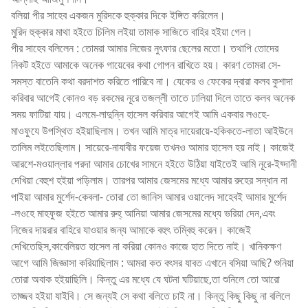
বলিয়া পীর সাহেব একজন মুরিদকে হুক্কার দিকে ইঙ্গিত করিলেন।
মুরিদ হুক্কার মাথা হইতে চিলিম লইয়া তামাক সাজিতে বাহির হইয়া গেল।
পীর সাহেব বলিলেন : তোমরা আমার নিজের নুৎফার ছেলের মতো। তথাপি তোদের
নিকট হইতে আমাকে অনেক গায়েবের কথা গোপন রাখিতে হয়। কারণ তোমরা সে-
সমস্ত বাতেনি কথা বরদাশত করিতে পারিবে না। যেকের ও ফেকের দ্বারা কলব কুশাদা
করিবার আগেই কোনও বড় রকমের নূরে তজল্লী তাতে ঢালিয়া দিলে তাতে কলব অনেক
সময় ফাটিয়া যায়। এলমে-লাদুন্নি হাসেল করিবার আগেই আমি একবার লওহে-
মাওফুযে উপস্থিত হইয়াছিলাম। তখন আমি মাত্র দায়েরায়ে-হকিকতে-লাতা আইউনে
তালিম লইতেছিলাম। সায়েরে-নাযাবীর ফয়েজ তখনও আমার হাসেল হয় নাই। কাজেই
আরশে-মওয়াল্লার পরদা আমার চোখের সামনে হইতে উঠিয়া যাইতেই আমি নূরে-ইয্দানী
দেখিয়া বেহুশ হইয়া পড়িলাম। তারপর আমার জেসমের মধ্যে আমার রুহের সন্ধান না
পাইয়া আমার মুর্শেদ-কেবলা- তোরা তো জানিস আমার ওয়ালেদ সাহেবই আমার মুর্শেদ
-লওহে মাহফুজ হইতে আমার রুহ্ আনিয়া আমার জেসমের মধ্যে ভরিয়া দেন,এবং
নিজের দায়রার বাহিরে যাওয়ার জন্য আমাকে বহুৎ তম্বিহু করেন। কাজেই
দেখিতেছিস,কাবেলিয়ত হাসেল না করিয়া কোনও কাজে হাত দিতে নাই। খানিকক্ষণ
আগে আমি জিজ্ঞাসা করিয়াছিলাম : আমরা কত বৎসর যাবত এখানে বসিয়া আছি? শুনিয়া
তোরা অবাক হইয়াছিলি। কিন্তু এর মধ্যে যে ঘটনা ঘটিয়াছে,তা শুনিলে তো আরো
তাজ্জব হইয়া যাইবি। সে জন্যই সে কথা বলিতে চাই না। কিন্তু কিছু কিছু না বলিলে