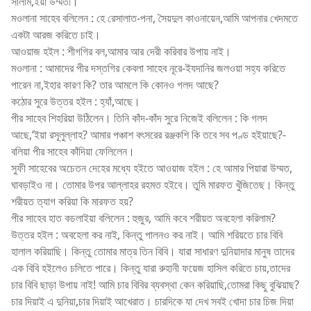
সালাম,ইয়া উম্মতী।
মওলানা সাহেব বলিলেন : হে রেসালাত-পনা, সৈয়দুল কাওনায়েন,আমি আপনার খেদমতে
একটা আরজ করিতে চাই।
আওয়াজ হইল : শীগগির বল,আমার আর দেরী করিবার উপায় নাই।
মওলানা : আমাদের পীর দস্তগির কেবলা সাহেব নূরে-ইযদানির জলওয়া সহ্য করিতে
পারেন না,ইহার কারণ কি? তার আমলে কি কোনও গলদ আছে?
কঠোর সুরে উত্তর হইল : হ্যাঁ,আছে।
পীর সাহেব শিহরিয়া উঠিলেন। তিনি কাঁদ-কাঁদ সুরে নিজেই বলিলেন : কি গলদ
আছে,‘ইয়া রসূলুল্লাহ? আমার পঞ্চাশ বৎসরের রঞ্জকশি কি তবে সব পণ্ড হইয়াছে?-
বলিয়া পীর সাহেব কাঁদিয়া ফেলিলেন।
সুফী সাহেবের অচেতন দেহের মধ্যে হইতে আওয়াজ হইল : হে আমার পিয়ারা উম্মত,
ঘাবড়াইও না। তোমার উপর আল্লাহর রহমত হইবে। তুমি মারফত খুঁজিতেছ। কিন্তু
শরীয়ত ত্যাগ করিয়া কি মারফত হয়?
পীর সাহেব হাত কচলাইয়া বলিলেন : হুজুর, আমি কবে শরীয়ত অবহেলা করিলাম?
উত্তর হইল : অবহেলা কর নাই, কিন্তু পালনও কর নাই। আমি শরিয়তে চার বিবি
হালাল করিয়াছি। কিন্তু তোমার মাত্র তিন বিবি। যারা সাধারণ দুনিয়াদার মানুষ তাদের
এক বিবি হইলেও চলিতে পারে। কিন্তু যারা রুহানী ফয়েজ হাসিল করিতে চায়,তাদের
চার বিবি ছাড়া উপায় নাই! আমি চার বিবির ব্যবস্থা কেন করিয়াছি,তোমরা কিছু বুঝিয়াছ?
চার দিয়াই এ দুনিয়া,চার দিয়াই আখেরাত। চারদিকে যা দেখ সবই খোদা চার চিজ দিয়া