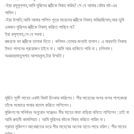
-ইয়া রসূলুল্লাহ,আমি মুরিদের স্ত্রীকে বিবাহ করিব? সে যে আমার বেটার বউ-এর
শামিল।
-ইয়া উম্মতি,আমি আমার পালিত পুত্র যায়েদের স্ত্রীকে নিকাহ্ করিয়াছিলাম,আর তুমি
একজন মুরিদের স্ত্রীকে নিকাহ্ করিতে পারিবে না?
ইয়া রসূল্লাহ,সে যে সধবা।
রজবকে বল স্ত্রীকে তালাক দিতে। কলিমন তোমার জন্যই হালাল। এ মারফতি নিকায়
ইদ্দত পালনের প্রয়োজন হইবে না। আমি আর থাকিতে পারি না। চলিলাম।
অররহহুমাতুল্লাহ আলায়কুম,ইয়া উম্মতি।
মূর্ছিত সুফী সাহেব একটা বিকট চিৎকার করিলেন। পীর সাহেবের অপর অপর শাগরেদরা
তাঁকে সজোরে পাখার বাতাস করিতে লাগিলেন।
মুরিদগণের সনির্বন্ধ অনুরোধ সত্ত্বেও পীর সাহেব মাথা নাড়িয়া বলিতে লাগিলেন : চাই না
আমি রুহানী কামালিয়ত। আমি মুরিদের বউকে বিবাহ করিতে পারিব না।
গ্রাম্য মুরিদগণ আখেরাতের ভয়ে পীর সাহেবের অনেক হাতে-পায়ে ধরিল। পীর সাহেব
অটল।