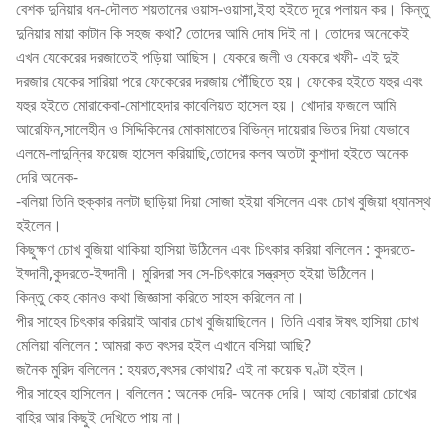
বেশক দুনিয়ার ধন-দৌলত শয়তানের ওয়াস-ওয়াসা,ইহা হইতে দূরে পলায়ন কর। কিন্তু
দুনিয়ার মায়া কাটান কি সহজ কথা? তোদের আমি দোষ দিই না। তোদের অনেকেই
এখন যেকেরের দরজাতেই পড়িয়া আছিস। যেকরে জলী ও যেকরে খফী- এই দুই
দরজার যেকের সারিয়া পরে ফেকেরের দরজায় পৌঁছিতে হয়। ফেকের হইতে যহুর এবং
যহুর হইতে মোরাকেবা-মোশাহেদার কাবেলিয়ত হাসেল হয়। খোদার ফজলে আমি
আরেফিন,সালেহীন ও সিদ্দিকিনের মোকামাতের বিভিন্ন দায়েরার ভিতর দিয়া যেভাবে
এলমে-লাদুন্নির ফয়েজ হাসেল করিয়াছি,তোদের কলব অতটা কুশাদা হইতে অনেক
দেরি অনেক-
-বলিয়া তিনি হুক্কার নলটা ছাড়িয়া দিয়া সোজা হইয়া বসিলেন এবং চোখ বুজিয়া ধ্যানস্থ
হইলেন।
কিছুক্ষণ চোখ বুজিয়া থাকিয়া হাসিয়া উঠিলেন এবং চিৎকার করিয়া বলিলেন : কুদরতে-
ইয্দানী,কুদরতে-ইয্দানী। মুরিদরা সব সে-চিৎকারে সন্ত্রস্ত হইয়া উঠিলেন।
কিন্তু কেহ কোনও কথা জিজ্ঞাসা করিতে সাহস করিলেন না।
পীর সাহেব চিৎকার করিয়াই আবার চোখ বুজিয়াছিলেন। তিনি এবার ঈষৎ হাসিয়া চোখ
মেলিয়া বলিলেন : আমরা কত বৎসর হইল এখানে বসিয়া আছি?
জনৈক মুরিদ বলিলেন : হযরত,বৎসর কোথায়? এই না কয়েক ঘণ্টা হইল।
পীর সাহেব হাসিলেন। বলিলেন : অনেক দেরি- অনেক দেরি। আহা বেচারারা চোখের
বাহির আর কিছুই দেখিতে পায় না।