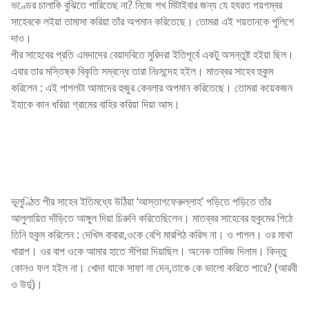
ভণ্ডের চালাকি বুঝিতে পারিতেছ না? নিজে শখ মিটাইবার জন্য যে হযরত পয়গম্বর
সাহেবকে লইয়া তামাসা করিয়া তাঁর অপমান করিতেছে। তোমরা এই শয়তানকে পুলিশে
দাও।
পীর সাহেবের প্রতি এমদাদের বেয়াদবিতে মুরিদরা ইতিপূর্বে একটু অসন্তুষ্ট হইয়া ছিল।
এবার তার মস্তিষ্ক বিকৃতি সম্বন্ধে তারা নিঃসন্দেহ হইল। মাতব্বর সাহেব হুকুম
করিলেন : এই পাগলটা আমাদের হুজুর কেবলার অপমান করিতেছে। তোমরা কয়েকজন
ইহাকে কান ধরিয়া গ্রামের বাহির করিয়া দিয়া আস।
ভূলুণ্ঠিত পীর সাহেব ইতিমধ্যে উঠিয়া ‘আস্তাগফেরুল্লাহ’ পড়িতে পড়িতে তাঁর
আলুলায়িত দাঁড়িতে আঙ্গুল দিয়া চিরুনি করিতেছিলেন। মাতব্বর সাহেবের হুকুমের পিঠে
তিনি হুকুম করিলেন : দেখিস বাবারা,ওকে বেশি মারপিঠ করিস না। ও পাগল। ওর মাথা
খারাপ। ওর বাপ ওকে আমার হাতে সঁপিয়া দিয়াছিল। অনেক তাবিজ দিলাম। কিন্তু
কোনও ফল হইল না। খোদা যাকে সাফা না দেন,তাকে কে ভালো করিতে পারে? (আরবী
ও উর্দু)।