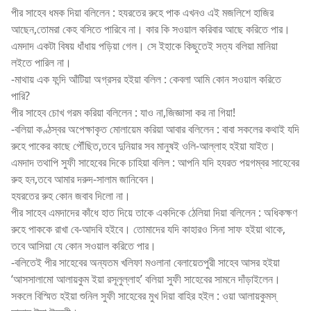
পীর সাহেব ধমক দিয়া বলিলেন : হযরতের রুহে পাক এখনও এই মজলিশে হাজির
আছেন,তোমরা কেহ বসিতে পারিবে না। কার কি সওয়াল করিবার আছে করিতে পার।
এমদাদ একটা বিষয় ধাঁধায় পড়িয়া গেল। সে ইহাকে কিছুতেই সত্য বলিয়া মানিয়া
লইতে পারিল না।
-মাথায় এক ফন্দি আঁটিয়া অগ্রসর হইয়া বলিল : কেবলা আমি কোন সওয়াল করিতে
পারি?
পীর সাহেব চোখ গরম করিয়া বলিলেন : যাও না,জিজ্ঞাসা কর না গিয়া!
-বলিয়া কণ্ঠস্বর অপেক্ষাকৃত মোলায়েম করিয়া আবার বলিলেন : বাবা সকলের কথাই যদি
রুহে পাকের কাছে পৌঁছিত,তবে দুনিয়ার সব মানুষই ওলি-আল্লাহ হইয়া যাইত।
এমদাদ তথাপি সুফী সাহেবের দিকে চাহিয়া বলিল : আপনি যদি হযরত পয়গম্বর সাহেবের
রুহ হন,তবে আমার দরুদ-সালাম জানিবেন।
হযরতের রুহ কোন জবাব দিলো না।
পীর সাহেব এমদাদের কাঁধে হাত দিয়ে তাকে একদিকে ঠেলিয়া দিয়া বলিলেন : অধিকক্ষণ
রুহে পাককে রাখা বে-আদবি হইবে। তোমাদের যদি কাহারও সিনা সাফ হইয়া থাকে,
তবে আসিয়া যে কোন সওয়াল করিতে পার।
-বলিতেই পীর সাহেবের অন্যতম খলিফা মওলানা বেলায়েতপুরী সাহেব আসর হইয়া
‘আসসালামো আলায়কুম ইয়া রসূলুল্লাহ’ বলিয়া সুফী সাহেবের সামনে দাঁড়াইলেন।
সকলে বিস্মিত হইয়া শুনিল সুফী সাহেবের মুখ দিয়া বাহির হইল : ওয়া আলায়কুমস্