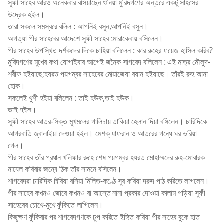
সুফী সাহেব আরও অনেকবার বসিয়াছেন শুনিয়া মুরিদগণের অন্তরে একটু সাহসের
উদ্রেক হইল।
তারা সকলে সমস্বরে বলিল : আপনিই বসুন,আপনিই বসুন।
অগত্যা পীর সাহেবের আদেশে সুফী সাহেব মোরাকেবায় বসিলেন।
পীর সাহেব উপস্থিত দর্শকদের দিকে চাহিয়া বলিলেন : কার রুহের ফয়েজ হাসিল করিব?
মুরিদগণের মুখের কথা যোগাইবার আগেই জনৈক সাগরেদ বলিলেন : এই মাত্র মৌলুদ-
শরীফ হইয়াছে;হযরত পয়গম্বর সাহেবের মোয়াজেযা বয়ান হইয়াছে। তাঁরই রুহ আনা
হোক।
সকলেই খুশী হইয়া বলিলেন : তাই হউক,তাই হউক।
তাই হইল।
সুফী সাহেব আতর-সিক্ত মুখমলের গালিচায় তাকিয়া হেলান দিয়া বসিলেন। চারিদিকে
আগরবাতি জ্বালাইয়া দেওয়া হইল। মেশক্ যাফরান ও আতরের গন্ধে ঘর ভরিয়া
গেল।
পীর সাহেব তাঁর প্রধান খলিফার রুহে শেষ পয়গম্বর হযরত মোহাম্মদের রুহ-মোবারক
নাযেল করিবার জন্যে ঠিক তাঁর সামনে বসিলেন।
শাগরেদরা চারিদিক ঘিরিয়া বসিয়া মিলিত-কণ্ঠে সুর করিয়া দরুদ পাঠ করিতে লাগলেন।
পীর সাহেব কখনও জোরে কখনও বা আস্তে নানা প্রকার দোওয়া কালাম পড়িয়া সুফী
সাহেবের চোখে-মুখে ফুঁকিতে লাগিলেন।
কিছুক্ষণ ফুঁকিবার পর শাগরেদগণকে চুপ করিতে ইঙ্গিত করিয়া পীর সাহেব বুকে হাত