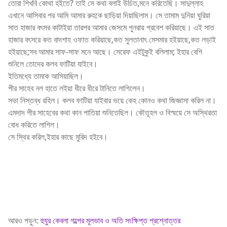
তোরা শিখবি কোথা হইতে? তাই সে কথা বলাই উচিত,মনে করিতেছি। সাদুল্লাহ
এখানে আসিবার পর আমি আমার রুহকে ছাড়িয়া দিয়াছিলাম। সে তামাম দুনিয়া ঘুরিয়া
সাত হাজার বৎসর কাটাইয়া তারপর আমার জেসমে পুনরায় প্রবেশ করিয়াছে। এই সাত
হাজার বৎসরে কত বাদশাহ ওফাত করিয়াছে,কত সুলতানাৎ মেসমার হইয়াছে,কত লড়াই
হইয়াছে;সব আমার সাফ-সাফ মনে আছে। সেরেফ এইটুকুই বলিলাম; ইহার বেশি
শুনিলে তোদের কলব ফাটিয়া যাইবে।
ইতিমধ্যে তামাক আসিয়াছিল।
পীর সাহেব নল হাতে লইয়া ধীরে ধীরে টানিতে লাগিলেন।
সভা নিস্তব্ধ রহিল। কলব ফাটিয়া যাইবার ভয়ে কেহ কোনও কথা জিজ্ঞাসা করিল না।
এমদাদ পীর সাহেবের কথা কান পাতিয়া শুনিতেছিল। কৌতূহল ও বিস্ময়ে সে অস্থিরতা
বোধ করিতে লাগিল।
সে স্থির করিল,ইহার কাছে মুরিদ হইবে।
আরও পড়ুন:
হুযুর কেবলা গল্পের মূলভাব ও অতি সংক্ষিপ্ত প্রশ্নোত্তর