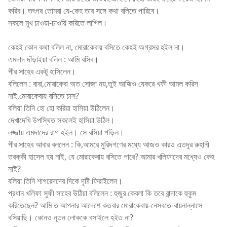
করিব। তৎপর তোমরা যে-কেহ তার সঙ্গে কথা বলিতে পারিবে।
সকলে মুখ চাওয়া-চাওয়ি করিতে লাগিল।
কেহই কোন কথা বলিল না, মোরাকেবায় বসিতে কেহই অগ্রসর হইল না।
এমদাদ দাঁড়াইয়া বলিল : আমি বসিব।
পীর সাহেব একটু হাসিলেন।
বলিলেন : বাবা,মোরাকেবা অত সোজা নয়,তুই আজিও যেকরে খফী আমল করিস
নাই,মোরাকেবায় বসিতে চাস?
বলিয়া তিনি হো হো করিয়া হাসিয়া উঠিলেন।
দেখাদেখি উপস্থিত সকলেই হাসিয়া উঠিল।
লজ্জায় এমদাদের রাগ হইল। সে বসিয়া পড়িল।
পীর সাহেব আবার বললেন : কি,আমরে মুরিদগণের মধ্যে আজও কারও এতদূর রুহানী
তরক্কী হাসেল হয় নাই, যে মোরাকেবায় বসিতে পারে? আমার খলিফাদের মধ্যেও কেহ
নাই?
বলিয়া তিনি শাগরেদদের দিকে দৃষ্টি ফিরাইলেন।
প্রধান খলিফা সুফী সাহেব উঠিয়া বলিলেন : হুজুর কেবলা কি তবে বান্দাকে হুকুম
করিতেছেন? আমি ত আপনার আদেশে কতবার মোরাকেবায়-নেসবতে-বায়নান্নাসে
বসিয়াছি। কোনও নূতন লোককে বসাইলে হইত না?