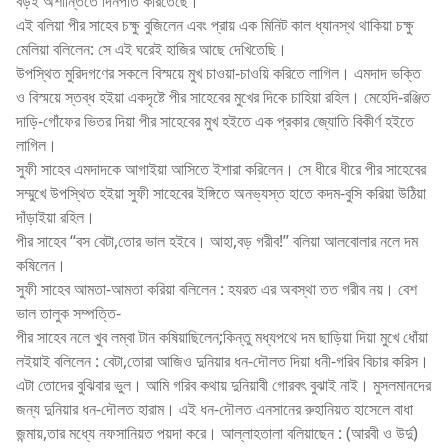
বড়ই অশান্তিতে দিনপাত করিতেছে।
এই বলিয়া পীর সাহেব চক্ষু বুজিলেন এবং প্রায় এক মিনিট কাল ধ্যানস্থ থাকিয়া চক্ষু
মেলিয়া বলিলেন: সে এই ঘরেই হাজির আছে দেখিতেছি।
উপস্থিত মুরিদগণের সকলে বিস্ময়ে মুখ চাওয়া-চাওয়ি করিতে লাগিল। এমদাদ ভক্তি
ও বিস্ময়ে স্তব্ধ হইয়া একদৃষ্টে পীর সাহেবের মুখের দিকে চাহিয়া রহিল। মেহেদি-রঞ্জিত
দাড়ি-গোঁফের ভিতর দিয়া পীর সাহেবের মুখ হইতে এক প্রকার জ্যোতি বিকীর্ণ হইতে
লাগিল।
সুফী সাহেব এমদাদকে আগাইয়া আসিতে ইশারা করিলেন। সে ধীরে ধীরে পীর সাহেবের
সম্মুখে উপস্থিত হইয়া সুফী সাহেবের ইঙ্গিতে অনভ্যস্ত হাতে কদম-বুসি করিয়া উঠিয়া
দাঁড়াইয়া রহিল।
পীর সাহেব “বস বেটা,তোর ভাল হইবে। আহা,বড় গরীব!” বলিয়া আলবোলার নলে দম
কষিলেন।
সুফী সাহেব আমতা-আমতা করিয়া বলিলেন : হযরত এর অবস্থা তত গরীব নয়। বেশ
ভাল তালুক সম্পত্তি-
পীর সাহেব নলে খুব লম্বা টান কষিয়াছিলেন;কিন্তু মধ্যপথে দম ছাড়িয়া দিয়া মুখে ধোঁয়া
লইয়াই বলিলেন : বেটা,তোরা আজিও দুনিয়ার ধন-দৌলত দিয়া ধনী-গরিব বিচার করিস।
এটা তোদের বুঝিবার ভুল। আমি গরিব কথায় দুনিয়াবী গোরবৎ বুঝাই নাই। মুসলমানদের
জন্য দুনিয়ার ধন-দৌলত হারাম। এই ধন-দৌলত এনসানের রুহানিয়ত হাসেলে বাধা
জন্মায়,তার মধ্যে নফসানিয়ত পয়দা করে। আল্লাহতালা বলিয়াছেন : (আরবী ও উর্দু)