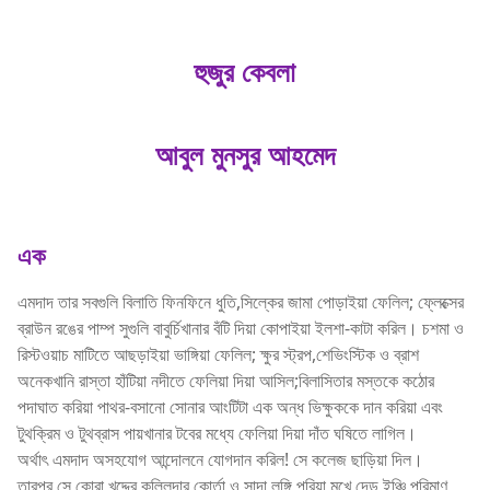
হুজুর কেবলা
আবুল মুনসুর আহমেদ
এক
এমদাদ তার সবগুলি বিলাতি ফিনফিনে ধুতি,সিল্কের জামা পোড়াইয়া ফেলিল; ফ্লেক্সের
ব্রাউন রঙের পাম্প সুগুলি বাবুর্চিখানার বঁটি দিয়া কোপাইয়া ইলশা-কাটা করিল। চশমা ও
রিস্টওয়াচ মাটিতে আছড়াইয়া ভাঙ্গিয়া ফেলিল; ক্ষুর স্ট্রপ,শেভিংস্টিক ও ব্রাশ
অনেকখানি রাস্তা হাঁটিয়া নদীতে ফেলিয়া দিয়া আসিল;বিলাসিতার মস্তকে কঠোর
পদাঘাত করিয়া পাথর-বসানো সোনার আংটিটা এক অন্ধ ভিক্ষুককে দান করিয়া এবং
টুথক্রিম ও টুথব্রাস পায়খানার টবের মধ্যে ফেলিয়া দিয়া দাঁত ঘষিতে লাগিল।
অর্থাৎ এমদাদ অসহযোগ আন্দোলনে যোগদান করিল! সে কলেজ ছাড়িয়া দিল।
তারপর সে কোরা খদ্দের কল্লিদার কোর্তা ও সাদা লুঙ্গি পরিয়া মুখে দেড় ইঞ্চি পরিমাণ