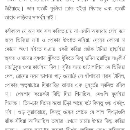
উঠিয়াছে। ডান হাতটি ফুলিয়া ঢোল হইয়া গিয়াছে এবং হাতটি
তাহার নাড়িবার সামর্থ্য নাই।
বর্ষাকালে যে বনে বাঘ বাস করিতে চায় না এমনি অবস্থায় সেই বনে
জলে ভিজিয়া মশা ও পোকার উৎপাত সহিয়া, দেহের কোনো না
কোনো অংশ হইতে ঘণ্টায় একটি করিয়া জোঁক টানিয়া ছাড়াইয়া
জ্বরে ও ঘায়ের ব্যথায় ধুঁকিতে ধুঁকিতে ভিখু দুদিন দুরাত্রি সঙ্কীর্ণ
মাচাটুকুর ওপর কাটাইয়া দিল। বৃষ্টির সময় ছাট লাগিয়া সে ভিজিয়া
গেল, রোদের সময় ভাপসা গাঢ় গুমোটে সে হাঁপাইয়া শ্বাস টানিল,
পোকার অত্যাচারে দিবারাত্রি তাহার এক মুহূর্তের স্বস্তি রহিল
না। পেহলাদ কয়েকটা বিড়ি দিয়া গিয়াছিল, সেগুলি ফুরাইয়া
গিয়াছে। তিন-চার দিনের মতো চিঁড়া আছে বটে কিন্তু গুড় একটুও
নাই। গুড় ফুরাইয়াছে, কিন্তু গুড়ের লোভে যে লাল পিঁপড়াগুলি
ঝাঁক বাঁধিয়া আসিয়াছিল তাহারা এখনো মাচার উপরে ভিড় করিয়া
আছে। ওদের হতাশার জ্বালা ভিখুই অবিরত ভোগ করিতেছে