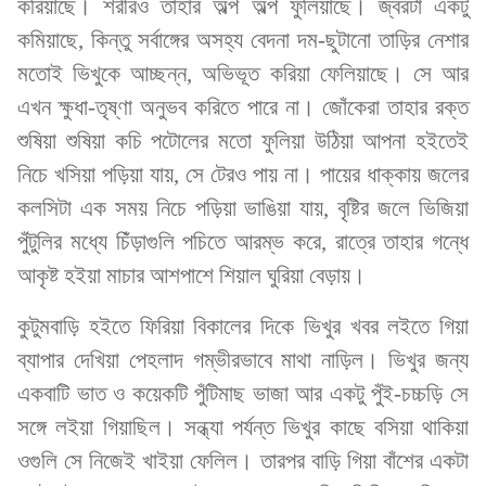
করিয়াছে। শরীরও তাহার অল্প অল্প ফুলিয়াছে। জ্বরটা একটু
কমিয়াছে, কিন্তু সর্বাঙ্গের অসহ্য বেদনা দম-ছুটানো তাড়ির নেশার
মতোই ভিখুকে আচ্ছন্ন, অভিভূত করিয়া ফেলিয়াছে। সে আর
এখন ক্ষুধা-তৃষ্ণা অনুভব করিতে পারে না। জোঁকেরা তাহার রক্ত
শুষিয়া শুষিয়া কচি পটোলের মতো ফুলিয়া উঠিয়া আপনা হইতেই
নিচে খসিয়া পড়িয়া যায়, সে টেরও পায় না। পায়ের ধাক্কায় জলের
কলসিটা এক সময় নিচে পড়িয়া ভাঙিয়া যায়, বৃষ্টির জলে ভিজিয়া
পুঁটুলির মধ্যে চিঁড়াগুলি পচিতে আরম্ভ করে, রাত্রে তাহার গন্ধে
আকৃষ্ট হইয়া মাচার আশপাশে শিয়াল ঘুরিয়া বেড়ায়।
কুটুমবাড়ি হইতে ফিরিয়া বিকালের দিকে ভিখুর খবর লইতে গিয়া
ব্যাপার দেখিয়া পেহলাদ গম্ভীরভাবে মাথা নাড়িল। ভিখুর জন্য
একবাটি ভাত ও কয়েকটি পুঁটিমাছ ভাজা আর একটু পুঁই-চচ্চড়ি সে
সঙ্গে লইয়া গিয়াছিল। সন্ধ্যা পর্যন্ত ভিখুর কাছে বসিয়া থাকিয়া
ওগুলি সে নিজেই খাইয়া ফেলিল। তারপর বাড়ি গিয়া বাঁশের একটা