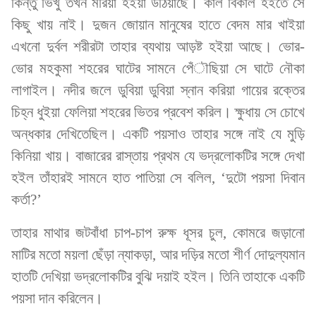
কিন্তু ভিখু তখন মরিয়া হইয়া উঠিয়াছে। কাল বিকাল হইতে সে
কিছু খায় নাই। দুজন জোয়ান মানুষের হাতে বেদম মার খাইয়া
এখনো দুর্বল শরীরটা তাহার ব্যথায় আড়ষ্ট হইয়া আছে। ভোর-
ভোর মহকুমা শহরের ঘাটের সামনে পেঁৗছিয়া সে ঘাটে নৌকা
লাগাইল। নদীর জলে ডুবিয়া ডুবিয়া স্নান করিয়া গায়ের রক্তের
চিহ্ন ধুইয়া ফেলিয়া শহরের ভিতর প্রবেশ করিল। ক্ষুধায় সে চোখে
অন্ধকার দেখিতেছিল। একটি পয়সাও তাহার সঙ্গে নাই যে মুড়ি
কিনিয়া খায়। বাজারের রাস্তায় প্রথম যে ভদ্রলোকটির সঙ্গে দেখা
হইল তাঁহারই সামনে হাত পাতিয়া সে বলিল, ‘দুটো পয়সা দিবান
কর্তা?’
তাহার মাথার জটবাঁধা চাপ-চাপ রুক্ষ ধূসর চুল, কোমরে জড়ানো
মাটির মতো ময়লা ছেঁড়া ন্যাকড়া, আর দড়ির মতো শীর্ণ দোদুল্যমান
হাতটি দেখিয়া ভদ্রলোকটির বুঝি দয়াই হইল। তিনি তাহাকে একটি
পয়সা দান করিলেন।