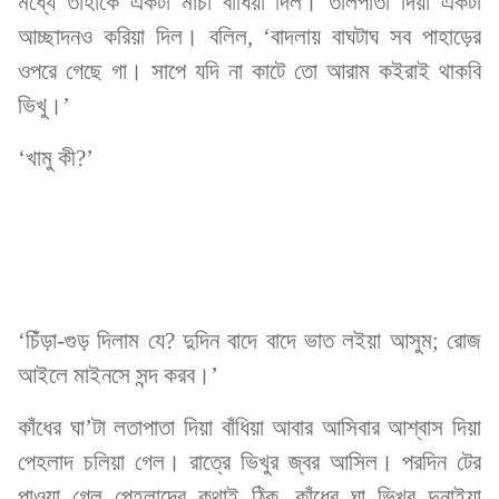
মধ্যে তাহাকে একটা মাচা বাঁধিয়া দিল। তালপাতা দিয়া একটা
আচ্ছাদনও করিয়া দিল। বলিল, ‘বাদলায় বাঘটাঘ সব পাহাড়ের
ওপরে গেছে গা। সাপে যদি না কাটে তো আরাম কইরাই থাকবি
ভিখু।’
‘খামু কী?’
‘চিঁড়া-গুড় দিলাম যে? দুদিন বাদে বাদে ভাত লইয়া আসুম; রোজ
আইলে মাইনসে সন্দ করব।’
কাঁধের ঘা’টা লতাপাতা দিয়া বাঁধিয়া আবার আসিবার আশ্বাস দিয়া
পেহলাদ চলিয়া গেল। রাত্রে ভিখুর জ্বর আসিল। পরদিন টের
পাওয়া গেল পেহলাদের কথাই ঠিক, কাঁধের ঘা ভিখুর দুনাইয়া