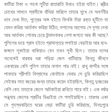
কাটিয়া টাকা ও গহনা লুটিয়া রাতারাতি উধাও হইয়া যাইত। স্ত্রীর
চোখের সামনে স্বামীকে বাঁধিয়া মারিলে তাহার মুখে যে অবর্ণনীয়
ভাব দেখা দিত, পুত্রের অঙ্গ হইতে ফিনকি দিয়া রক্ত ছুটিলে মা
যেমন করিয়া আর্তনাদ করিয়া উঠিত; মশালের আলোয় সে দৃশ্য দেখা
আর আর্তনাদ শোনার চেয়ে উন্মাদনাকর নেশা জগতে আর কী আছে?
পুলিশের ভয়ে গ্রাম হইতে গ্রামান্তরে পলাইয়া বেড়াইয়া আর বনে-
জঙ্গলে লুকাইয়া থাকিয়াও যেন তখন সুখী ছিল। তাহার দলের
অনেকেই বারবার ধরা পড়িয়া জেল খাটিয়াছে কিন্তু জীবনে
একবারের বেশি পুলিশ তাহার নাগাল পায় নাই। রাখু বাগ্দীর সঙ্গে
পানাহার শ্রীপতি বিশ্বাসের বোনটাকে যেবার সে চুরি করিয়াছিল
সেইবার সাত বছরের জন্য তাহার কয়েদ হইয়াছিল, কিন্তু দুবছরের
বেশি কেহ তাহাকে জেলে আটকাইয়া রাখিতে পারে নাই। এক বর্ষার
সন্ধ্যায় জেলের প্রাচীর ডিঙাইয়া সে পলাইয়াছিল। তারপর একা
সে গৃহস্থবাড়িতে ঘরের বেড়া কাটিয়া চুরি করিয়াছে, দিনদুপুরে