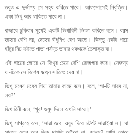
তবুও এ দুর্ভাগ্য সে সহ্য করিতে পারে। আফসোসেই নিবৃত্তি।
একা ভিখু আর থাকিতে পারে না।
বাজারে ঢুকিবার মুখেই একটি ভিখারিনী ভিক্ষা করিতে বসে। বয়স
তাহার বেশি নয়, দেহের বাঁধুনিও বেশ আছে। কিন্তু একটা পায়ে
হাঁটুর নিচ হইতে পাতা পর্যন্ত তাহার থকথকে তৈলাক্ত ঘা।
এই ঘায়ের জোরে সে ভিখুর চেয়ে বেশি রোজগার করে। সেজন্য
ঘা-টিকে সে বিশেষ যত্নে সারিতে দেয় না।
ভিখু মধ্যে মধ্যে গিয়া তাহার কাছে বসে। বলে, ‘ঘা-টি সারব না,
লয়?’
ভিখারিনী বলে, ‘খুব! ওষুদ দিলে অখনি সারে।’
ভিখু সাগ্রহে বলে, ‘সারা তবে, ওষুদ দিয়ে চটপট সারাইয়া ল। ঘা
সারলে তোর আর ভিক্ মাগতি অইবো না,_জানস? আমি তোরে