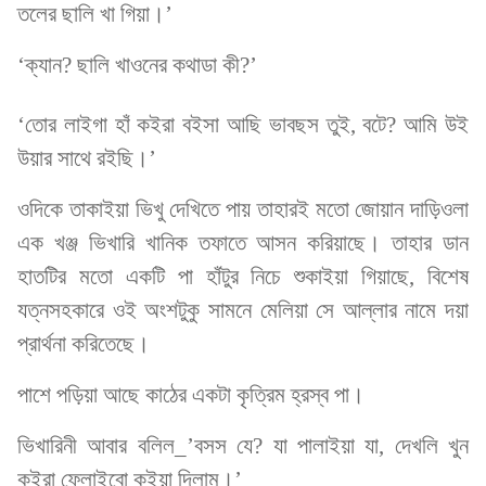
তলের ছালি খা গিয়া।’
‘ক্যান? ছালি খাওনের কথাডা কী?’
‘তোর লাইগা হাঁ কইরা বইসা আছি ভাবছস তুই, বটে? আমি উই
উয়ার সাথে রইছি।’
ওদিকে তাকাইয়া ভিখু দেখিতে পায় তাহারই মতো জোয়ান দাড়িওলা
এক খঞ্জ ভিখারি খানিক তফাতে আসন করিয়াছে। তাহার ডান
হাতটির মতো একটি পা হাঁটুর নিচে শুকাইয়া গিয়াছে, বিশেষ
যত্নসহকারে ওই অংশটুকু সামনে মেলিয়া সে আল্লার নামে দয়া
প্রার্থনা করিতেছে।
পাশে পড়িয়া আছে কাঠের একটা কৃত্রিম হ্রস্ব পা।
ভিখারিনী আবার বলিল_’বসস যে? যা পালাইয়া যা, দেখলি খুন
কইরা ফেলাইবো কইয়া দিলাম।’