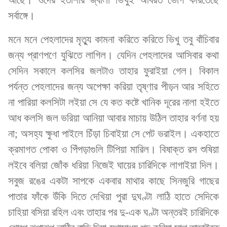
সর্বাঙ্গে।
মনে মনে পেহলাদের মৃত্যু কামনা করিতে করিতে ভিখু তবু বাঁচিবার
জন্য প্রাণপণে যুঝিতে লাগিল। যেদিন পেহলাদের আসিবার কথা
সেদিন সকালে কলসির জলটাও তাহার ফুরাইয়া গেল। বিকাল
পর্যন্ত পেহলাদের জন্য অপেক্ষা করিয়া তৃষ্ণার পীড়ন আর সহিতে
না পারিয়া কলসিটা লইয়া সে যে কত কষ্টে খানিক দূরের নালা হইতে
আধ কলসি জল ভরিয়া আনিয়া আবার মাচায় উঠিল তাহার বর্ণনা হয়
না; অসহ্য ক্ষুধা পাইলে চিঁড়া চিবাইয়া সে পেট ভরাইল। একহাতে
ক্রমাগত পোকা ও পিঁপড়াগুলি টিপিয়া মারিল। বিষাক্ত রস শুষিয়া
লইবে বলিয়া জোঁক ধরিয়া নিজেই ঘায়ের চারিদিকে লাগাইয়া দিল।
সবুজ রঙের একটা সাপকে একবার মাথার কাছে সিনজুরি গাছের
পাতার ফাঁকে উঁকি দিতে দেখিয়া পুরা দুঘণ্টা লাঠি হাতে সেদিকে
চাহিয়া বসিয়া রহিল এবং তাহার পর দু-এক ঘণ্টা অন্তরই চারিদিকে