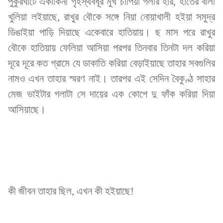
পুকুরঘাটে একাকিনী গৃহস্থবধূর মুখ চাপিয়া গলার হার, হাতের বালা
খুলিয়া লইয়াছে, রাখুর বৌকে সঙ্গে নিয়া নোয়াখালী হইয়া সমুদ্র
ডিঙাইয়া পাড়ি দিয়াছে একেবারে হাতিয়ায়। ছ মাস পরে রাখুর
বৌকে হাতিয়ায় ফেলিয়া আসিয়া পরপর তিনবার তিনটা দল করিয়া
দূরে দূরে কত গ্রামে যে ডাকাতি করিয়া বেড়াইয়াছে তাহার সবগুলির
নামও এখন তাহার স্মরণ নাই। তারপর এই সেদিন বৈকুণ্ঠ সাহার
মেজ ভাইটার গলাটা সে দায়ের এক কোপে দু ফাঁক করিয়া দিয়া
আসিয়াছে।
কী জীবন তাহার ছিল, এখন কী হইয়াছে!