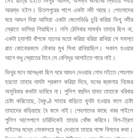
সেই রাত্রি হইতে ভিখুর আদিম, অসভ্য জীবনের দ্বিতীয় পর্যায়
আরম্ভ হইল। চিতলপুরের পাশে একটা নদী আছে। পেহলাদের
ঘরে আগুন দিয়া আসিয়া একটা জেলেডিঙি চুরি করিয়া ভিখু নদীর
স্রোতে ভাসিয়া গিয়াছিল। লগি ঠেলিবার সামর্থ্য তাহার ছিল না,
একটা চ্যাপটা বাঁশকে হালের মতো করিয়া ধরিয়া রাখিয়া সে সমস্ত
রাত কোনোরকমে নৌকার মুখ সিধা রাখিয়াছিল। সকাল হওয়ার
আগে শুধু স্রোতের টানে সে বেশিদূর আগাইতে পারে নাই।
ভিখুর মনে আশঙ্কা ছিল ঘরে আগুন দেওয়ার শোধ লইতে পেহলাদ
হয়তো তাহার নামটা প্রকাশ করিয়া দিবে, মনের জ্বালায় নিজের
অসুবিধার কথাটা ভাবিবে না। পুলিশ বহুদিন যাবত তাহাকে ধরিবার
চেষ্টা করিতেছে, বৈকুণ্ঠ সাহার বাড়িতে খুনটা হওয়ার ফলে চেষ্টা
তাহাদের বাড়িয়াছে বৈ কমে নাই। পেহলাদের কাছে খবর পাইলে
পুলিশ আশেপাশে চারিদিকেই তাহার খোঁজ করিবে। বিশ-ত্রিশ
মাইলের মধ্যে লোকালয়ে মুখ দেখানো তাহার পক্ষে বিপদের কথা।