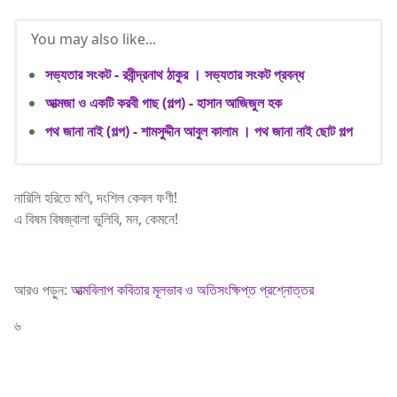
You may also like...
সভ্যতার সংকট - রবীন্দ্রনাথ ঠাকুর । সভ্যতার সংকট প্রবন্ধ
আত্মজা ও একটি করবী গাছ (গল্প) - হাসান আজিজুল হক
পথ জানা নাই (গল্প) - শামসুদ্দীন আবুল কালাম । পথ জানা নাই ছোট গল্প
নারিলি হরিতে মণি, দংশিল কেবল ফণী!
এ বিষম বিষজ্বালা ভুলিবি, মন, কেমনে!
আরও পড়ুন:
আত্মবিলাপ কবিতার মূলভাব ও অতিসংক্ষিপ্ত প্রশ্নোত্তর
৬