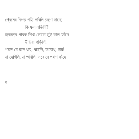
প্রেমের নিগড় গড়ি পরিলি চরণে
সাদে
;
কি ফল লভিলি?
জ্বলন্ত-পাবক-শিখা-লোভে তুই কাল-ফাঁদে
উড়িয়া পড়িলি!
পতঙ্গ যে রঙ্গে ধায়, ধাইলি, অবোধ, হায়!
না দেখিলি, না শুনিলি, এবে রে পরাণ কাঁদে
৫