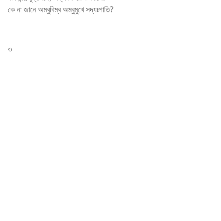
কে না জানে অম্বুবিম্ব
অম্বুমুখে সদ্যঃপাতি
?
৩