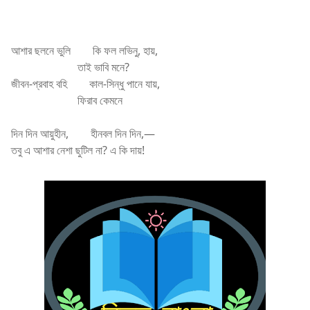
আশার ছলনে ভুলি
কি ফল লভিনু, হায়,
তাই ভাবি মনে?
জীবন-প্রবাহ বহি
কাল-সিন্ধু পানে যায়,
ফিরাব কেমনে
দিন দিন আয়ুহীন,
হীনবল দিন দিন,—
তবু এ আশার নেশা ছুটিল না? এ কি দায়!