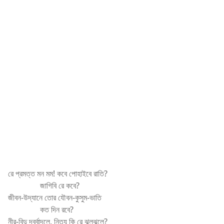
রে প্রমত্ত মন মম! কবে পোহাইবে রাতি?
জাগিবি রে কবে?
জীবন-উদ্যানে তোর যৌবন-কুসুম-ভাতি
কত দিন রবে?
নীর-বিন্দু দূর্ব্বাদলে, নিত্য কি রে ঝলঝলে?