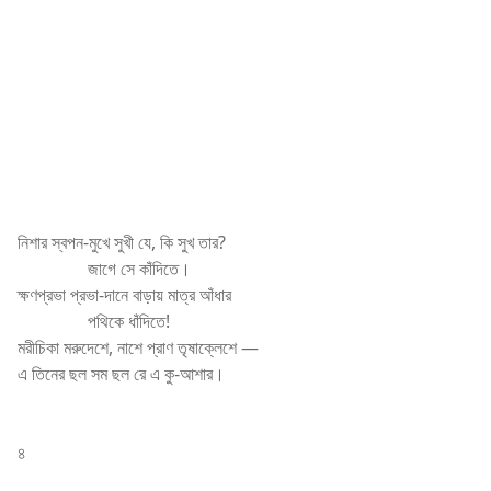
নিশার স্বপন-মুখে সুখী যে, কি সুখ তার?
জাগে সে কাঁদিতে।
ক্ষণপ্রভা প্রভা-দানে বাড়ায় মাত্র আঁধার
পথিকে ধাঁদিতে!
মরীচিকা মরুদেশে, নাশে প্রাণ তৃষাক্লেশে —
এ তিনের ছল সম ছল রে এ কু-আশার।
৪