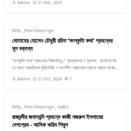
Admin
21 Feb, 2025
ডিগ্রি
,
শিক্ষক নিবন্ধন-স্কুল
মোতাহের হোসেন চৌধুরী রচিত ‘সংস্কৃতি কথা’ প্রবন্ধের
মূল বক্তব্য
‘সংস্কৃতি কথা’ প্রবন্ধের বিষয়বস্তু / মূলবক্তব্য / মূলভাব বাংলাদেশের
যে কজন প্রাবন্ধিক যুক্তিনিষ্ঠ ও মননশীল প্রবন্ধের ধারাকে সমৃদ্ধ করেছ...
Admin
21 Oct, 2024
1
ডিগ্রি
,
শিক্ষক নিবন্ধন-স্কুল
,
স্বরচিত
রাজবন্দীর জবানবন্দি প্রবন্ধে কাজী নজরুল ইসলামের
দেশপ্রেম - আসিফ করিম শিমুল