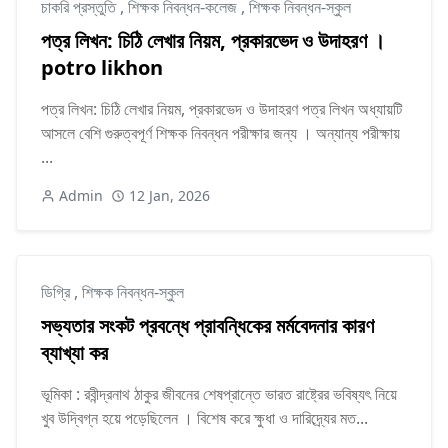
চাকরি প্রস্তুতি
,
শিক্ষক নিবন্ধন-কলেজ
,
শিক্ষক নিবন্ধন-স্কুল
পত্র লিখন: চিঠি লেখার নিয়ম, প্রকারভেদ ও উদাহরণ ।
potro likhon
পত্র লিখন: চিঠি লেখার নিয়ম, প্রকারভেদ ও উদাহরণ পত্র লিখন অধ্যায়টি
আসলে বেশি গুরুত্বপূর্ণ শিক্ষক নিবন্ধন পরীক্ষার জন্য । অন্যান্য পরীক্ষায়
...
Admin
12 Jan, 2026
ডিগ্রি
,
শিক্ষক নিবন্ধন-স্কুল
সভ্যতার সংকট প্রবন্ধে প্রাবন্ধিকের মর্মবেদনার কারণ
ব্যাখ্যা কর
ভূমিকা : রবীন্দ্রনাথ ঠাকুর জীবনের শেষপ্রান্তে ভারত রাষ্ট্রের ভবিষ্যৎ নিয়ে
খুব উদ্বিগ্ন হয়ে পড়েছিলেন । বিশেষ করে ক্ষুধা ও দারিদ্র্যের মত...