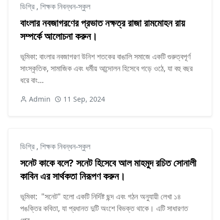
ডিগ্রি
,
শিক্ষক নিবন্ধন-স্কুল
বাংলার নবজাগরণের প্রভাত নক্ষত্র রাজা রামমোহন রায়
সম্পর্কে আলোচনা করুন।
ভূমিকা: বাংলার নবজাগরণ উনিশ শতকের বাঙালি সমাজে একটি গুরুত্বপূর্ণ
সাংস্কৃতিক, সামাজিক এবং ধর্মীয় আন্দোলন হিসেবে গড়ে ওঠে, যা বহু বছর
ধরে বাং...
Admin
11 Sep, 2024
ডিগ্রি
,
শিক্ষক নিবন্ধন-স্কুল
সনেট কাকে বলে? সনেট হিসেবে আল মাহমুদ রচিত সোনালী
কাবিন এর সার্থকতা নিরূপণ করুন।
ভূমিকা: "সনেট" হলো একটি নির্দিষ্ট ছন্দ এবং গঠন অনুযায়ী লেখা ১৪
পঙক্তির কবিতা, যা প্রধানত দুটি অংশে বিভক্ত থাকে। এটি সাধারণত