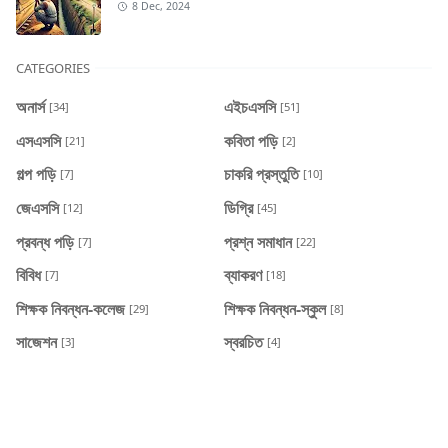
8 Dec, 2024
CATEGORIES
অনার্স
এইচএসসি
[34]
[51]
এসএসসি
কবিতা পড়ি
[21]
[2]
গল্প পড়ি
চাকরি প্রস্তুতি
[7]
[10]
জেএসসি
ডিগ্রি
[12]
[45]
প্রবন্ধ পড়ি
প্রশ্ন সমাধান
[7]
[22]
বিবিধ
ব্যাকরণ
[7]
[18]
শিক্ষক নিবন্ধন-কলেজ
শিক্ষক নিবন্ধন-স্কুল
[29]
[8]
সাজেশন
স্বরচিত
[3]
[4]