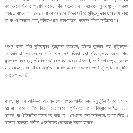
বাংলাদেশে যাঁরা লেখালেখি করেন, তাঁরা সচেতন বা অবচেতনে মুক্তিযুদ্ধের প্রসঙ্গ
এড়াতে পারেন না। কোনো না কোনোভাবে তাঁদের সৃষ্টিতে মুক্তিযুদ্ধের ছাপ দেখা যায়;
তা গল্প-উপন্যাসে হোক, কবিতা-গানে, ছড়া-নাটকে, প্রবন্ধে কিংবা স্মৃতিচারণে।
প্রশ্ন হলো, যাঁরা মুক্তিযুদ্ধ প্রত্যক্ষ করেছেন, তাঁদের তুলনায় যারা মুক্তিযুদ্ধ
দেখেননি বা দেখলেও তা স্পষ্ট মনে নেই, কিংবা যারা মুক্তিযুদ্ধের অনেক পরে
জন্মগ্রহণ করেছেন, তাঁরা কি সেই রক্তাক্ত সময়ের উত্তাপ, স্বাধীনতার স্পৃহা, আবেগ
ও উৎকণ্ঠা, বেঁচে থাকার আকুতি এবং লড়াইয়ের মনস্তত্ত্ব ততটা সুনিপুণভাবে ফুটিয়ে
তুলতে পারবেন?
কারণ, প্রত্যক্ষ অভিজ্ঞতা আর পড়াশোনা থেকে অর্জিত জ্ঞান অনুভূতির তীব্রতায় সমান
হয় না। তবে এ নিয়ে বিতর্ক হতে পারে। পৃথিবীতে অনেক বিখ্যাত সাহিত্য রচনা
হয়েছে, যা ঐতিহাসিক ঘটনার বহু বছর পর। লেখকের পঠন অভিজ্ঞতা, কল্পনাশক্তি ও
দক্ষতার সমন্বয়ে অতীত ও বর্তমানের মেলবন্ধন সম্ভব হয়েছে।