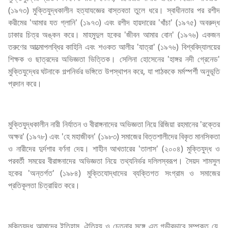
(১৯৭৩) মুক্তিযুদ্ধকালীন হত্যাযজ্ঞের বাস্তবতা তুলে ধরে। স্বাধীনতার পর রশীদ
করীমের 'আমার যত গ্লানি' (১৯৭৩) এবং রশীদ হায়দারের 'খাঁচা' (১৯৭৫) অবরুদ্ধ
ঢাকার চিত্র অঙ্কন করে। মাহমুদুল হকের 'জীবন আমার বোন' (১৯৭৬) একজন
তরুণের আত্মোপলব্ধির কাহিনি এবং শওকত আলীর 'যাত্রা' (১৯৭৬) বিশ্ববিদ্যালয়ের
শিক্ষক ও ছাত্রদের অভিজ্ঞতা ভিত্তিক। সেলিনা হোসেনের 'হাঙ্গর নদী গ্রেনেড'
মুক্তিযুদ্ধের ঘটনাকে গল্পনির্ভর ভঙ্গিতে উপস্থাপন করে, যা পাঠককে মর্মস্পর্শী অনুভূতি
প্রদান করে।
মুক্তিযুদ্ধকালীন নারী নির্যাতন ও বীরাঙ্গনাদের অভিজ্ঞতা নিয়ে রিজিয়া রহমানের 'রক্তের
অক্ষর' (১৯৭৮) এবং 'হে মহাজীবন' (১৯৮৩) সমাজের বিত্তশালীদের বিকৃত মানসিকতা
ও নারীদের দুর্দশার বর্ণনা দেয়। শাহীন আখতারের 'তালাস' (২০০৪) মুক্তিযুদ্ধ ও
পরবর্তী সময়ের বীরাঙ্গনাদের অভিজ্ঞতা নিয়ে তথ্যনির্ভর দলিলস্বরূপ। সৈয়দ শামসুল
হকের 'অন্তর্গত' (১৯৮৪) মুক্তিযোদ্ধাদের ব্যক্তিগত সংগ্রাম ও সমাজের
প্রতিকূলতা চিত্রায়িত করে।
মুক্তিযুদ্ধ আমাদের ইতিহাস, ঐতিহ্য ও চেতনার সঙ্গে এত গভীরভাবে সম্পৃক্ত যে,