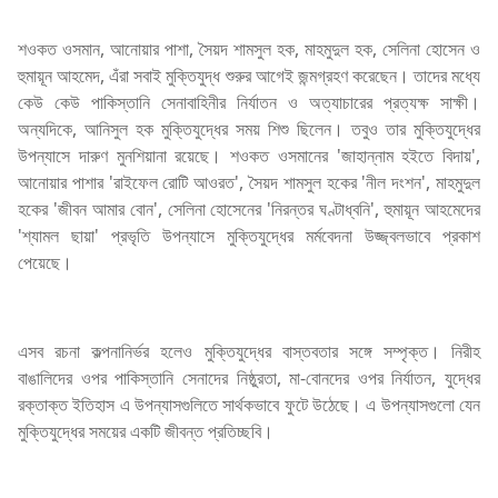
শওকত ওসমান, আনোয়ার পাশা, সৈয়দ শামসুল হক, মাহমুদুল হক, সেলিনা হোসেন ও
হুমায়ূন আহমেদ, এঁরা সবাই মুক্তিযুদ্ধ শুরুর আগেই জন্মগ্রহণ করেছেন। তাদের মধ্যে
কেউ কেউ পাকিস্তানি সেনাবাহিনীর নির্যাতন ও অত্যাচারের প্রত্যক্ষ সাক্ষী।
অন্যদিকে, আনিসুল হক মুক্তিযুদ্ধের সময় শিশু ছিলেন। তবুও তার মুক্তিযুদ্ধের
উপন্যাসে দারুণ মুনশিয়ানা রয়েছে। শওকত ওসমানের 'জাহান্নাম হইতে বিদায়',
আনোয়ার পাশার 'রাইফেল রোটি আওরত', সৈয়দ শামসুল হকের 'নীল দংশন', মাহমুদুল
হকের 'জীবন আমার বোন', সেলিনা হোসেনের 'নিরন্তর ঘণ্টাধ্বনি', হুমায়ূন আহমেদের
'শ্যামল ছায়া' প্রভৃতি উপন্যাসে মুক্তিযুদ্ধের মর্মবেদনা উজ্জ্বলভাবে প্রকাশ
পেয়েছে।
এসব রচনা কল্পনানির্ভর হলেও মুক্তিযুদ্ধের বাস্তবতার সঙ্গে সম্পৃক্ত। নিরীহ
বাঙালিদের ওপর পাকিস্তানি সেনাদের নিষ্ঠুরতা, মা-বোনদের ওপর নির্যাতন, যুদ্ধের
রক্তাক্ত ইতিহাস এ উপন্যাসগুলিতে সার্থকভাবে ফুটে উঠেছে। এ উপন্যাসগুলো যেন
মুক্তিযুদ্ধের সময়ের একটি জীবন্ত প্রতিচ্ছবি।