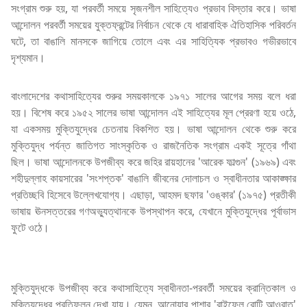
সংগ্রাম শুরু হয়, যা পরবর্তী সময়ে সৃজনশীল সাহিত্যেও প্রভাব বিস্তার করে। ভাষা
আন্দোলন পরবর্তী সময়ের যুক্তফ্রন্টের নির্বাচন থেকে যে ধারাবাহিক ঐতিহাসিক পরিবর্তন
ঘটে, তা বাঙালি মানসকে জাগিয়ে তোলে এবং এর সাহিত্যিক প্রভাবও গভীরভাবে
দৃশ্যমান।
বাংলাদেশের কথাসাহিত্যের শুরুর সময়কালকে ১৯৭১ সালের আগের সময় বলে ধরা
হয়। বিশেষ করে ১৯৫২ সালের ভাষা আন্দোলন এই সাহিত্যের মূল প্রেরণা হয়ে ওঠে,
যা একসময় মুক্তিযুদ্ধের চেতনায় বিকশিত হয়। ভাষা আন্দোলন থেকে শুরু করে
মুক্তিযুদ্ধ পর্যন্ত জাতিগত সাংস্কৃতিক ও রাজনৈতিক সংগ্রাম একই সূত্রে গাঁথা
ছিল। ভাষা আন্দোলনকে উপজীব্য করে জহির রায়হানের 'আরেক ফাল্গুন' (১৯৬৯) এবং
শহীদুল্লাহ কায়সারের 'সংশপ্তক' বাঙালি জীবনের দোলাচল ও স্বাধীনতার আকাঙ্ক্ষার
প্রতিচ্ছবি হিসেবে উল্লেখযোগ্য। এছাড়া, আহমদ ছফার 'ওঙ্কার' (১৯৭৫) প্রতীকী
ভাষায় ঊনসত্তরের গণঅভ্যুত্থানকে উপস্থাপন করে, যেখানে মুক্তিযুদ্ধের পূর্বাভাস
ফুটে ওঠে।
মুক্তিযুদ্ধকে উপজীব্য করে কথাসাহিত্যে স্বাধীনতা-পরবর্তী সময়ের ক্রান্তিকাল ও
মুক্তিযুদ্ধের প্রতিফলন দেখা যায়। যেমন, আনোয়ার পাশার 'রাইফেল রোটি আওরাত'