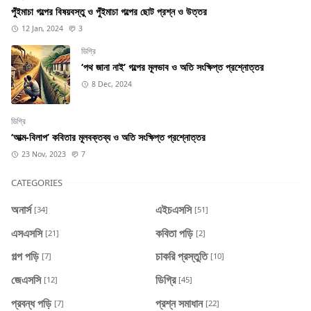
পুঁইমাচা গল্পের বিষয়বস্তু ও পুঁইমাচা গল্পের ছোট প্রশ্ন ও উত্তর
12 Jan, 2024
3
ডিগ্রি
‘পথ জানা নাই’ গল্পের মূলভাব ও অতি সংক্ষিপ্ত প্রশ্নোত্তর
8 Dec, 2024
ডিগ্রি
‘আত্ম-বিলাপ’ কবিতার মূলবক্তব্য ও অতি সংক্ষিপ্ত প্রশ্নোত্তর
23 Nov, 2023
7
CATEGORIES
অনার্স
এইচএসসি
[34]
[51]
এসএসসি
কবিতা পড়ি
[21]
[2]
গল্প পড়ি
চাকরি প্রস্তুতি
[7]
[10]
জেএসসি
ডিগ্রি
[12]
[45]
প্রবন্ধ পড়ি
প্রশ্ন সমাধান
[7]
[22]