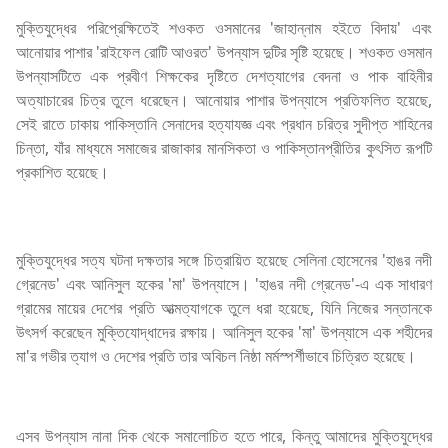
মুক্তিযুদ্ধের পরিপ্রেক্ষিতেই শওকত ওসমানের 'জাহান্নাম হইতে বিদায়' এবং
আনোয়ার পাশার 'রাইফেল রোটি আওরত' উপন্যাস দুটির সৃষ্টি হয়েছে। শওকত ওসমান
উপন্যাসটিতে এক প্রবীণ শিক্ষকের দৃষ্টিতে দেশত্যাগের বেদনা ও পাক বাহিনীর
অত্যাচারের চিত্র তুলে ধরেছেন। আনোয়ার পাশার উপন্যাসে প্রতিফলিত হয়েছে,
সেই রাতে ঢাকায় পাকিস্তানি সেনাদের হত্যাযজ্ঞ এবং প্রধান চরিত্র সুদীপ্ত শাহিনের
চিন্তা, যাঁর মাধ্যমে সমাজের রাজাকার মানসিকতা ও পাকিস্তানপ্রীতির কুৎসিত রূপটি
প্রকাশিত হয়েছে।
মুক্তিযুদ্ধের সত্য ঘটনা দক্ষতার সঙ্গে চিত্রায়িত হয়েছে সেলিনা হোসেনের 'হাঙর নদী
গ্রেনেড' এবং আনিসুল হকের 'মা' উপন্যাসে। 'হাঙর নদী গ্রেনেড'-এ এক সাধারণ
গ্রামের মায়ের দেশের প্রতি আত্মত্যাগকে তুলে ধরা হয়েছে, যিনি নিজের সন্তানকে
উৎসর্গ করেছেন মুক্তিযোদ্ধাদের রক্ষায়। আনিসুল হকের 'মা' উপন্যাসে এক শহীদের
মা'র গভীর ত্যাগ ও দেশের প্রতি তার অবিচল নিষ্ঠা মর্মস্পর্শীভাবে চিত্রিত হয়েছে।
এসব উপন্যাস নানা দিক থেকে সমালোচিত হতে পারে, কিন্তু আমাদের মুক্তিযুদ্ধের