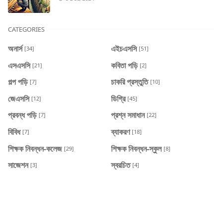
CATEGORIES
অনার্স
এইচএসসি
[34]
[51]
এসএসসি
কবিতা পড়ি
[21]
[2]
গল্প পড়ি
চাকরি প্রস্তুতি
[7]
[10]
জেএসসি
ডিগ্রি
[12]
[45]
প্রবন্ধ পড়ি
প্রশ্ন সমাধান
[7]
[22]
বিবিধ
ব্যাকরণ
[7]
[18]
শিক্ষক নিবন্ধন-কলেজ
শিক্ষক নিবন্ধন-স্কুল
[29]
[8]
সাজেশন
স্বরচিত
[3]
[4]