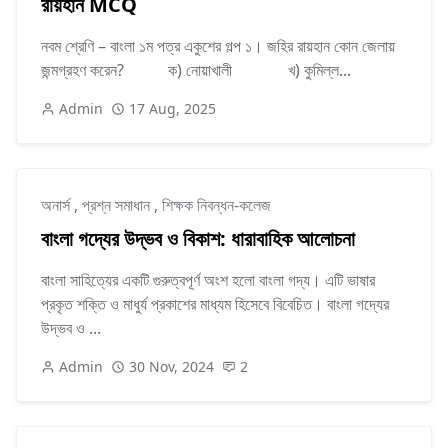
রায়হান MCQ
নবম শ্রেণি – বাংলা ১ম পত্র একুশের গল্প ১। জহির রায়হান কোন জেলায়
জন্মগ্রহণ করেন? ক) নোয়াখালী খ) কুমিল্ল...
Admin
17 Aug, 2025
অনার্স
,
প্রশ্ন সমাধান
,
শিক্ষক নিবন্ধন-কলেজ
বাংলা গদ্যের উদ্ভব ও বিকাশ: ধারাবাহিক আলোচনা
বাংলা সাহিত্যের একটি গুরুত্বপূর্ণ অংশ হলো বাংলা গদ্য। এটি ভাষার
প্রকৃত শক্তি ও মাধুর্য প্রকাশের মাধ্যম হিসেবে বিবেচিত। বাংলা গদ্যের
উদ্ভব ও ...
Admin
30 Nov, 2024
2