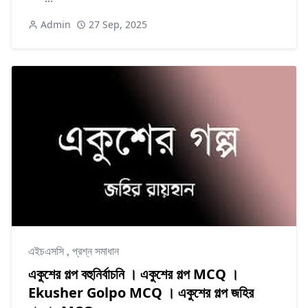
Admin
27 Sep, 2025
এইচএসসি
,
প্রশ্ন সমাধান
একুশের গল্প বহুনির্বাচনি । একুশের গল্প MCQ ।
Ekusher Golpo MCQ । একুশের গল্প জহির