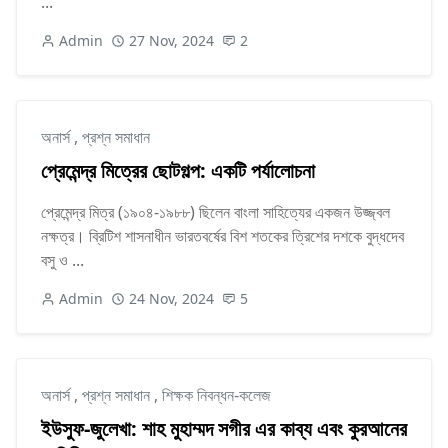
...
Admin
27 Nov, 2024
2
অনার্স
,
প্রশ্ন সমাধান
প্রেমেন্দ্র মিত্রের ছোটগল্প: একটি পর্যালোচনা
প্রেমেন্দ্র মিত্র (১৯০৪-১৯৮৮) ছিলেন বাংলা সাহিত্যের একজন উজ্জ্বল
নক্ষত্র। ব্রিটিশ শাসনাধীন ভারতবর্ষের বিশ শতকের ত্রিশের দশকে বুদ্ধদেব
বসু ও ...
Admin
24 Nov, 2024
5
অনার্স
,
প্রশ্ন সমাধান
,
শিক্ষক নিবন্ধন-কলেজ
ইউসুফ-জুলেখা: শাহ মুহাম্মদ সগীর এর কাব্য এবং কুরআনের