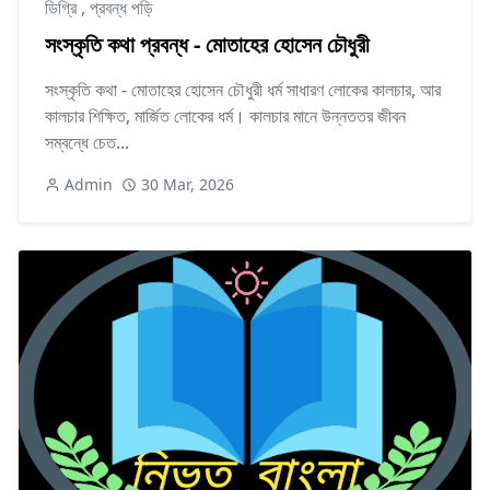
ডিগ্রি
,
প্রবন্ধ পড়ি
সংস্কৃতি কথা প্রবন্ধ - মোতাহের হোসেন চৌধুরী
সংস্কৃতি কথা - মোতাহের হোসেন চৌধুরী ধর্ম সাধারণ লোকের কালচার, আর
কালচার শিক্ষিত, মার্জিত লোকের ধর্ম। কালচার মানে উন্নততর জীবন
সম্বন্ধে চেত...
Admin
30 Mar, 2026