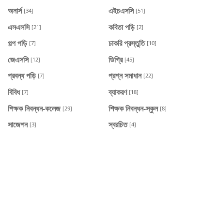
অনার্স
এইচএসসি
[34]
[51]
এসএসসি
কবিতা পড়ি
[21]
[2]
গল্প পড়ি
চাকরি প্রস্তুতি
[7]
[10]
জেএসসি
ডিগ্রি
[12]
[45]
প্রবন্ধ পড়ি
প্রশ্ন সমাধান
[7]
[22]
বিবিধ
ব্যাকরণ
[7]
[18]
শিক্ষক নিবন্ধন-কলেজ
শিক্ষক নিবন্ধন-স্কুল
[29]
[8]
সাজেশন
স্বরচিত
[3]
[4]