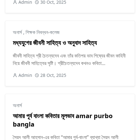
Admin
30 Oct, 2025
অনার্স
,
শিক্ষক নিবন্ধন-কলেজ
মধ্যযুগের জীবনী সাহিত্য ও অনুবাদ সাহিত্য
জীবনী সাহিত্য শ্রী চৈতন্যদেব এবং তাঁর কতিপয় ভাব শিষ্যের জীবন কাহিনী
নিয়ে জীবনী সাহিত্যের সৃষ্টি। শ্রীচৈতন্যদেব কখনও কবিতা...
Admin
28 Oct, 2025
অনার্স
আমার পূর্ব বাংলা কবিতার মূলভাব amar purbo
bangla
সৈয়দ আলী আহসান-এর কবিতা “আমার পূর্ব-বাংলা” ব্যাখ্যা সৈয়দ আলী