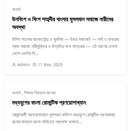
অনার্স
উনবিংশ ও বিংশ শতাব্দীর বাংলার মুসলমান সমাজে নারীদের
অবস্থা
উনিশ শতকের বাংলার হিন্দু ও মুসলিম — উভয় সমাজেই — পর্দা ও অবরোধ
প্রথা সমাজে নারীমুক্তির ও উন্নতির পথে অন্তরায় — এই ধরণের চেতনা
থেকে এগুলির বি...
Admin
11 Nov, 2025
অনার্স
,
শিক্ষক নিবন্ধন-কলেজ
মধ্যযুগের বাংলা রোমান্টিক প্রণয়োপাখ্যান
রোমান্সধর্মী প্রণয়োপাখ্যান মুসলমান কবিগণ মধ্যযুগে রোমান্টিক প্রণয়কাব্য
রচনার মাধ্যমে বাংলা সাহিত্যে প্রত্যক্ষ অবদান...