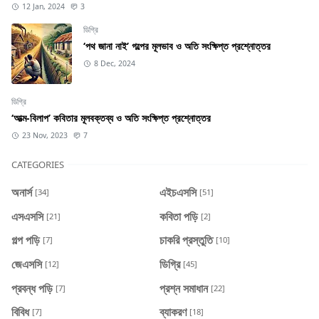
12 Jan, 2024
3
ডিগ্রি
‘পথ জানা নাই’ গল্পের মূলভাব ও অতি সংক্ষিপ্ত প্রশ্নোত্তর
8 Dec, 2024
ডিগ্রি
‘আত্ম-বিলাপ’ কবিতার মূলবক্তব্য ও অতি সংক্ষিপ্ত প্রশ্নোত্তর
23 Nov, 2023
7
CATEGORIES
অনার্স
এইচএসসি
[34]
[51]
এসএসসি
কবিতা পড়ি
[21]
[2]
গল্প পড়ি
চাকরি প্রস্তুতি
[7]
[10]
জেএসসি
ডিগ্রি
[12]
[45]
প্রবন্ধ পড়ি
প্রশ্ন সমাধান
[7]
[22]
বিবিধ
ব্যাকরণ
[7]
[18]