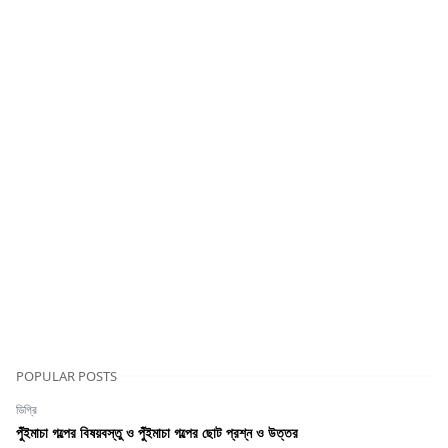
POPULAR POSTS
ডিগ্রি
পুঁইমাচা গল্পের বিষয়বস্তু ও পুঁইমাচা গল্পের ছোট প্রশ্ন ও উত্তর