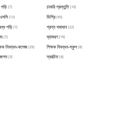
প পড়ি
চাকরি প্রস্তুতি
[7]
[10]
এসসি
ডিগ্রি
[12]
[45]
বন্ধ পড়ি
প্রশ্ন সমাধান
[7]
[22]
িধ
ব্যাকরণ
[7]
[18]
ক্ষক নিবন্ধন-কলেজ
শিক্ষক নিবন্ধন-স্কুল
[29]
[8]
জেশন
স্বরচিত
[3]
[4]