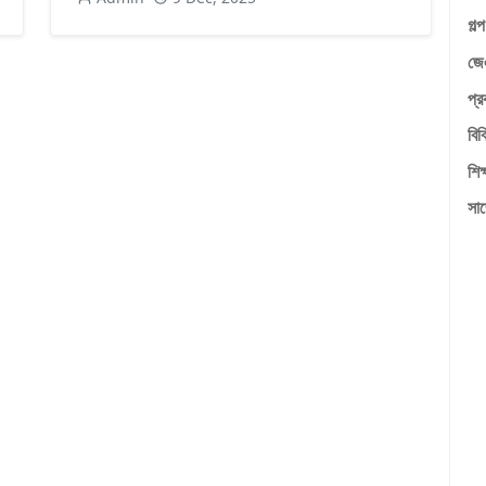
গল্
জে
প্র
বিব
শি
সা