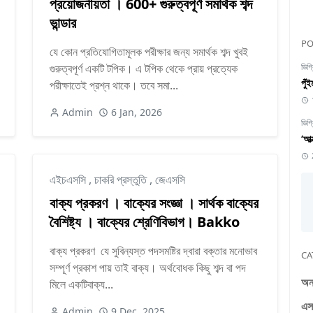
প্রয়োজনীয়তা । 600+ গুরুত্বপূর্ণ সমার্থক শব্দ
ভান্ডার
PO
যে কোন প্রতিযোগিতামূলক পরীক্ষার জন্য সমার্থক শব্দ খুবই
গুরুত্বপূর্ণ একটি টপিক। এ টপিক থেকে প্রায় প্রত্যেক
ডিগ্
পুঁ
পরীক্ষাতেই প্রশ্ন থাকে। তবে সমা...
Admin
6 Jan, 2026
ডিগ্
‘আত
এইচএসসি
,
চাকরি প্রস্তুতি
,
জেএসসি
বাক্য প্রকরণ । বাক্যের সংজ্ঞা । সার্থক বাক্যের
বৈশিষ্ট্য । বাক্যের শ্রেণিবিভাগ। Bakko
বাক্য প্রকরণ যে সুবিন্যস্ত পদসমষ্টির দ্বারা বক্তার মনোভাব
CA
সম্পূর্ণ প্রকাশ পায় তাই বাক্য। অর্থবোধক কিছু শব্দ বা পদ
অনা
মিলে একটিবাক্য...
এস
Admin
9 Dec, 2025