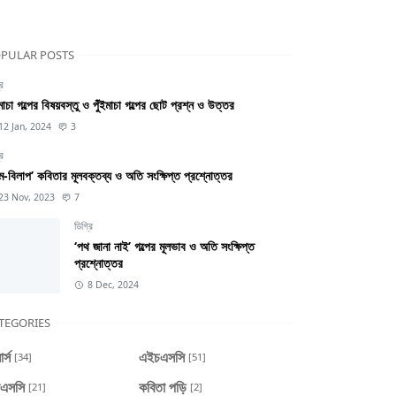
PULAR POSTS
রি
ইমাচা গল্পের বিষয়বস্তু ও পুঁইমাচা গল্পের ছোট প্রশ্ন ও উত্তর
12 Jan, 2024
3
রি
্ম-বিলাপ’ কবিতার মূলবক্তব্য ও অতি সংক্ষিপ্ত প্রশ্নোত্তর
23 Nov, 2023
7
ডিগ্রি
‘পথ জানা নাই’ গল্পের মূলভাব ও অতি সংক্ষিপ্ত
প্রশ্নোত্তর
8 Dec, 2024
TEGORIES
র্স
এইচএসসি
[34]
[51]
এসসি
কবিতা পড়ি
[21]
[2]