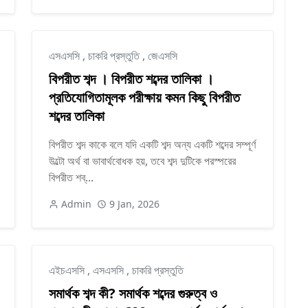
এসএসসি
,
চাকরি প্রস্তুতি
,
জেএসসি
বিপরীত শব্দ । বিপরীত শব্দের তালিকা ।
প্রতিযোগিতামূলক পরীক্ষায় কমন কিছু বিপরীত
শব্দের তালিকা
বিপরীত শব্দ কাকে বলে যদি একটি শব্দ অন্য একটি শব্দের সম্পূর্ণ
উল্টো অর্থ বা ভাবার্থবোধক হয়, তবে শব্দ দুটিকে পরস্পরের
বিপরীত শব্...
Admin
9 Jan, 2026
এইচএসসি
,
এসএসসি
,
চাকরি প্রস্তুতি
সমার্থক শব্দ কী? সমার্থক শব্দের গুরুত্ব ও