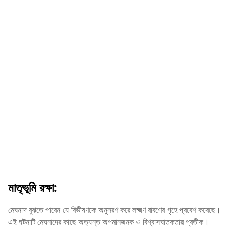
মাতৃভূমি রক্ষা:
মেঘনাদ বুঝতে পারেন যে বিভীষণকে অনুসরণ করে লক্ষ্মণ রাবণের গৃহে প্রবেশ করেছে।
এই ঘটনাটি মেঘনাদের কাছে অত্যন্ত অপমানজনক ও বিশ্বাসঘাতকতার প্রতীক।