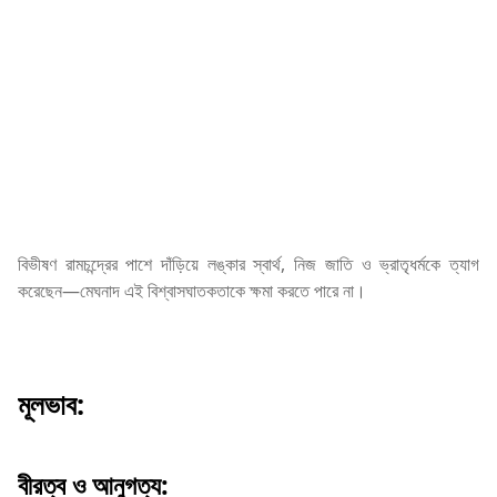
বিভীষণ রামচন্দ্রের পাশে দাঁড়িয়ে লঙ্কার স্বার্থ, নিজ জাতি ও ভ্রাতৃধর্মকে ত্যাগ
করেছেন—মেঘনাদ এই বিশ্বাসঘাতকতাকে ক্ষমা করতে পারে না।
মূলভাব:
বীরত্ব ও আনুগত্য: