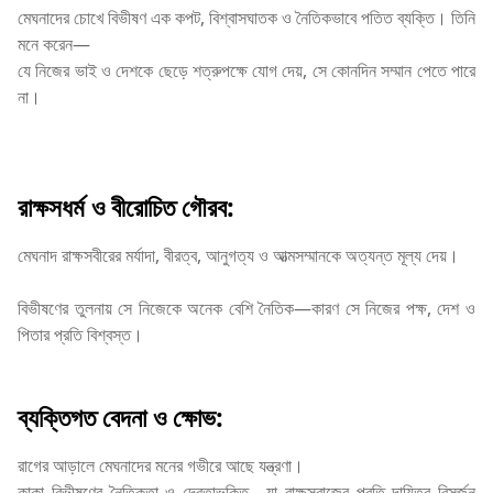
মেঘনাদের চোখে বিভীষণ এক কপট, বিশ্বাসঘাতক ও নৈতিকভাবে পতিত ব্যক্তি। তিনি
মনে করেন—
যে নিজের ভাই ও দেশকে ছেড়ে শত্রুপক্ষে যোগ দেয়, সে কোনদিন সম্মান পেতে পারে
না।
রাক্ষসধর্ম ও বীরোচিত গৌরব:
মেঘনাদ রাক্ষসবীরের মর্যাদা, বীরত্ব, আনুগত্য ও আত্মসম্মানকে অত্যন্ত মূল্য দেয়।
বিভীষণের তুলনায় সে নিজেকে অনেক বেশি নৈতিক—কারণ সে নিজের পক্ষ, দেশ ও
পিতার প্রতি বিশ্বস্ত।
ব্যক্তিগত বেদনা ও ক্ষোভ:
রাগের আড়ালে মেঘনাদের মনের গভীরে আছে যন্ত্রণা।
কাকা বিভীষণের নৈতিকতা ও দেবতাভক্তি—যা রাক্ষসরাজের প্রতি দায়িত্ব বিসর্জন