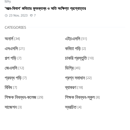
ডিগ্রি
‘আত্ম-বিলাপ’ কবিতার মূলবক্তব্য ও অতি সংক্ষিপ্ত প্রশ্নোত্তর
23 Nov, 2023
7
CATEGORIES
অনার্স
এইচএসসি
[34]
[51]
এসএসসি
কবিতা পড়ি
[21]
[2]
গল্প পড়ি
চাকরি প্রস্তুতি
[7]
[10]
জেএসসি
ডিগ্রি
[12]
[45]
প্রবন্ধ পড়ি
প্রশ্ন সমাধান
[7]
[22]
বিবিধ
ব্যাকরণ
[7]
[18]
শিক্ষক নিবন্ধন-কলেজ
শিক্ষক নিবন্ধন-স্কুল
[29]
[8]
সাজেশন
স্বরচিত
[3]
[4]