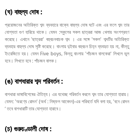
(ঘ) বাহুল্য দোষ :
প্রয়োজনের অতিরিক্ত শব্দ ব্যবহারে বাক্যে বাহুল্য দোষ ঘটে এবং এর ফলে শব্দ তার
যোগ্যতা গুণ হারিয়ে থাকে। যেমন :স্কুলের সকল ছাত্ররা আজ খেলায় অংশগ্রহণ
করেছে। এখানে 'ছাত্ররা' বহুবচনবাচক শব্দ । এর সঙ্গে 'সকল' শব্দটির অতিরিক্ত
ব্যবহার বাহুল্য দোষ সৃষ্টি করেছে। বাংলায় দুইবার বহুবচন চিহ্ন ব্যবহৃত হয় না, কীন্তু
ইংরেজিতে হয়। যেমন Five boys, কিন্তু বাংলায় 'পাঁচজন বালকেরা' লিখলে ভুল
হবে। লিখতে হবে : পাঁচজন বালক।
(ঙ) বাগধারার শব্দ পরিবর্তন :
বাগধারা ভাষাবিশেষের ঐতিহ্য। এর যথেচ্ছ পরিবর্তন করলে শব্দ তার যোগ্যতা হারায়।
যেমন: 'অরণ্যে রোদন' (অর্থ : নিষ্ফল আবেদন)-এর পরিবর্তে যদি বলা হয়, 'বনে রোদন
‘ তবে বাগধারাটি তার যোগ্যতা হারাবে।
(চ) গুরুচণ্ডালী দোষ :