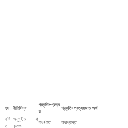
প্রকৃতি+প্রত্য
শব্দ
রীতিসিদ্ধ
প্রকৃতি+প্রত্যয়জাত অর্থ
য়
বাধি
অনুগৃহীত বা
বাধ+ইত
বাধাপ্রাপ্ত
ত
কৃতজ্ঞ