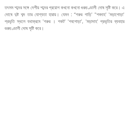
তৎসম শব্দের সঙ্গে দেশীয় শব্দের প্রয়োগ কখনো কখনো গুরুচণ্ডালী দোষ সৃষ্টি করে। এ
দোষে দুষ্ট শব্দ তার যোগ্যতা হারায়। যেমন : “গরুর গাড়ি' "শবদাহ' 'মড়াপোড়া'
প্রভৃতি স্থলে যথাক্রমে 'গরুর । শকট' 'শবপোড়া', 'মড়াদাহ' প্রভৃতির ব্যবহার
গুরুচণ্ডালী দোষ সৃষ্টি করে।